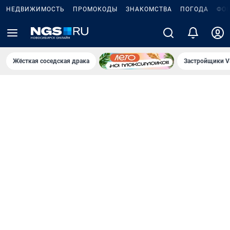
НЕДВИЖИМОСТЬ
ПРОМОКОДЫ
ЗНАКОМСТВА
ПОГОДА
ФО
Жёсткая соседская драка
Застройщики V