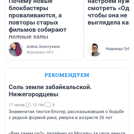
Почему новые
настроем нужн
блокбастеры
смотреть «Оди
проваливаются, а
чтобы она не
повторы старых
выглядела как
фильмов собирают
полные залы
Алёна Золотухина
Надежда Губар
Журналист НГС
РЕКОМЕНДУЕМ
Соль земли забайкальской.
Нижегородцевы
17 часов
12 146
8
Знаменитая тикток-блогер, рассказывавшая о борьбе
с редкой формой рака, умерла в возрасте 26 лет
«Вам зачем он?»: дизайнер из Москвы за свои деньги