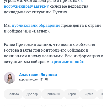
угрозами. ФСБ завела дело о призывах
к
вооруженному мятежу
, силовые ведомства
докладывают ситуацию Путину.
Мы
публиковали обращение
президента к стране
и бойцам ЧВК «Вагнер».
Ранее Пригожин заявил, что военные объекты
Ростова взяты под контроль его бойцами и
лояльными к нему военными. Всю информацию о
ситуации мы собираем
в режиме онлайн
.
Анастасия Якупова
корреспондент E1.RU
Валюта
Доллар
Пригожин
Торги
Биржа
Эко