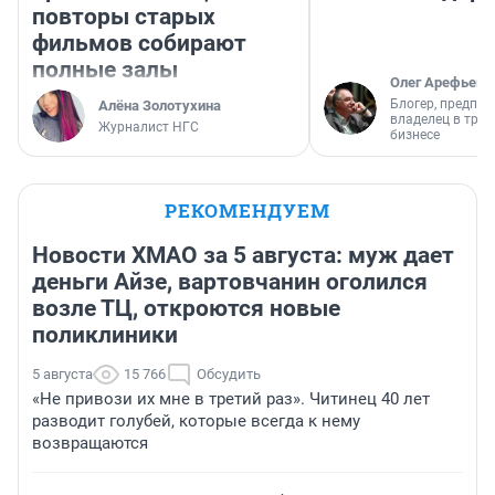
повторы старых
фильмов собирают
полные залы
Олег Арефьев
Блогер, предпри
Алёна Золотухина
владелец в тра
Журналист НГС
бизнесе
РЕКОМЕНДУЕМ
Новости ХМАО за 5 августа: муж дает
деньги Айзе, вартовчанин оголился
возле ТЦ, откроются новые
поликлиники
5 августа
15 766
Обсудить
«Не привози их мне в третий раз». Читинец 40 лет
разводит голубей, которые всегда к нему
возвращаются