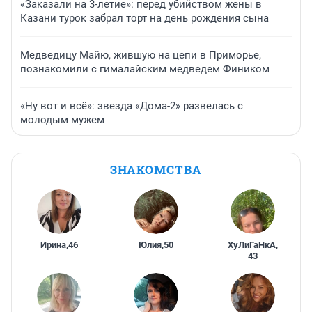
«Заказали на 3-летие»: перед убийством жены в
Казани турок забрал торт на день рождения сына
Медведицу Майю, жившую на цепи в Приморье,
познакомили с гималайским медведем Фиником
«Ну вот и всё»: звезда «Дома-2» развелась с
молодым мужем
ЗНАКОМСТВА
Ирина
,
46
Юлия
,
50
ХуЛиГаНкА
,
43