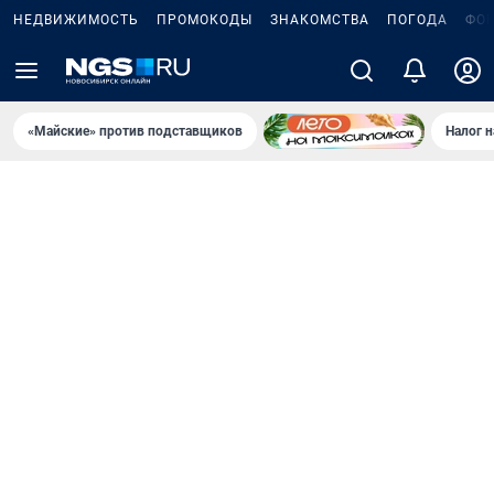
НЕДВИЖИМОСТЬ
ПРОМОКОДЫ
ЗНАКОМСТВА
ПОГОДА
ФО
«Майские» против подставщиков
Налог 