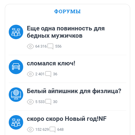
ФОРУМЫ
Еще одна повинность для
бедных мужичков
64 316
556
сломался ключ!
2 401
36
Белый айпишник для физлица?
5 533
30
скоро скоро Новый год!NF
152 629
648