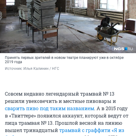
Принять первых зрителей в новом театре планируют уже в октябре
2019 года
Источник: 
Илья Калинин / НГС
Совсем недавно легендарный трамвай № 13
решили увековечить и местные пивовары и
сварить пиво под таким названием
. А в 2015 году
в «Твиттере» появился аккаунт, который ведут от
лица трамвая № 13. Прошлой весной на линию
вышел тринадцатый
трамвай с граффити «Я из