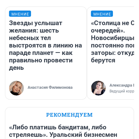
МНЕНИЕ
МНЕНИЕ
Звезды услышат
«Столица не Си
желания: шесть
очередей».
небесных тел
Новосибирцы
выстроятся в линию на
постоянно поп
параде планет — как
заторы: откуда
правильно провести
берутся
день
Александра Бр
Анастасия Филимонова
Ведущий коррес
РЕКОМЕНДУЕМ
«Либо платишь бандитам, либо
стреляешь». Уральский бизнесмен