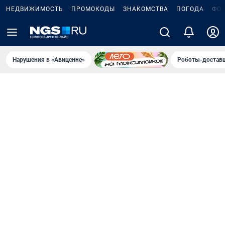
НЕДВИЖИМОСТЬ
ПРОМОКОДЫ
ЗНАКОМСТВА
ПОГОДА
ФО
Нарушения в «Авиценне»
Роботы-доставщ