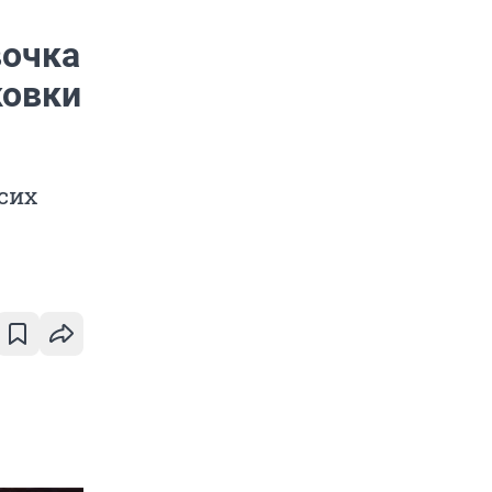
вочка
ковки
сих