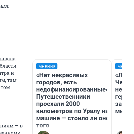
ощи.
давала
бласти
МНЕНИЕ
МНЕНИ
атра и
«Нет некрасивых
«Люди
м, там
городов, есть
Чем п
отом
недофинансированные».
непон
Путешественники
герои
проехали 2000
застр
километров по Уралу на
мисти
машине — стоило ли оно
того
ениям — в
твенному.