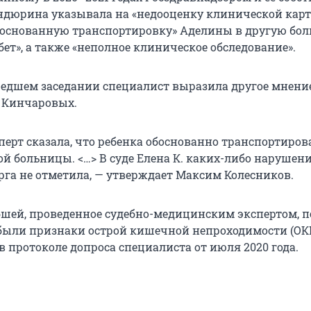
ндюрина указывала на «недооценку клинической кар
основанную транспортировку» Аделины в другую бол
ет», а также «неполное клиническое обследование».
едшем заседании специалист выразила другое мнение
 Кинчаровых.
сперт сказала, что ребенка обоснованно транспортиров
й больницы. <…> В суде Елена К. каких-либо нарушен
рга не отметила, — утверждает Максим Колесников.
шей, проведенное судебно-медицинским экспертом, п
были признаки острой кишечной непроходимости (ОКН
в протоколе допроса специалиста от июля 2020 года.