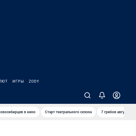
ЛЮТ
ИГРЫ
ZODY
овосибирцев в кино
Старт театрального сезона
7 грибов августа