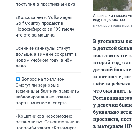
поступил в престижный вуз
Аделина Кинчарова ум
«Колхоза нет»: Volkswagen
ведутся до сих пор
Golf Сountry продают в
Источник: 
Елена Кинч
Новосибирске за 195 тысяч —
что это за машина
В уголовном де
в детской больн
Осенние каникулы станут
дольше, а зимние сократят в
поставить точк
новом учебном году: в чём
второй год, с а
дело
детской больни
халатности, кот
Вопрос на триллион.
гибели ребенка.
Смогут ли зерновые
что они дают, 
терминалы Балтики заменить
заблокированные южные
Росздравнадзор
порты: мнение эксперта
у девочки были
буквально вста
«Кошатников невозможно
проспекте, пос
остановить». Основательница
в материале НГ
новосибирского «Котомира»