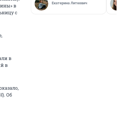
Екатерина Литкевич
тины» в
ьницу с
,
али в
ий в
оказало,
). Об