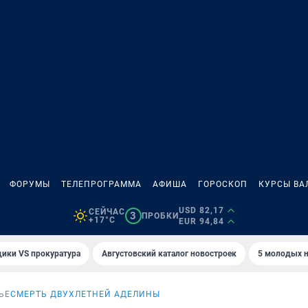
ФОРУМЫ
ТЕЛЕПРОГРАММА
АФИША
ГОРОСКОП
КУРСЫ ВА
USD 82,17
СЕЙЧАС
3
ПРОБКИ
+17°C
EUR 94,84
ики VS прокуратура
Августовский каталог новостроек
5 молодых н
ЬЕ
СМЕРТЬ ДВУХЛЕТНЕЙ АДЕЛИНЫ