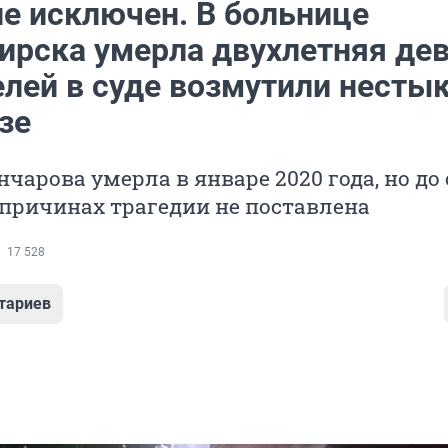
не исключен. В больнице
ирска умерла двухлетняя де
елей в суде возмутили несты
зе
чарова умерла в январе 2020 года, но до 
 причинах трагедии не поставлена
17 528
тариев