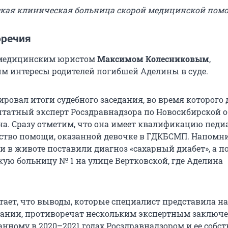
тская клиническая больница скорой медицинской пом
оречия
с медицинским юристом
Максимом Колесниковым
,
 интересы родителей погибшей Аделины в суде.
ровал итоги судебного заседания, во время которого 
татный эксперт Росздравнадзора по Новосибирской о
а. Сразу отметим, что она имеет квалификацию педи
ство помощи, оказанной девочке в ГДКБСМП. Напомни
и в животе поставили диагноз «сахарный диабет», а п
кую больницу № 1 на улице Вертковской, где Аделина
тает, что выводы, которые специалист представила на
ании, противоречат нескольким экспертным заключ
анному в 2020–2021 годах Росздравнадзором и ее собс