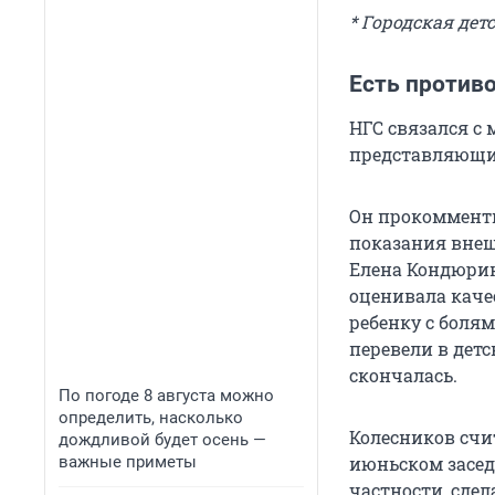
* Городская де
Есть против
НГС связался 
представляющим
Он прокомменти
показания внеш
Елена Кондюрин
оценивала каче
ребенку с болям
перевели в детс
скончалась.
По погоде 8 августа можно
определить, насколько
Колесников счи
дождливой будет осень —
важные приметы
июньском засед
частности, сдел