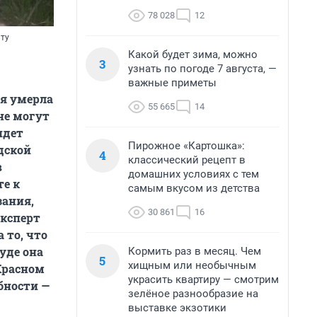
78 028
12
нту
Какой будет зима, можно
3
узнать по погоде 7 августа, —
важные приметы
ая умерла
55 665
14
 не могут
идет
Пирожное «Картошка»:
одской
4
классический рецепт в
в
домашних условиях с тем
те к
самым вкусом из детства
зания,
30 861
16
ксперт
 то, что
уде она
Кормить раз в месяц. Чем
5
хищным или необычным
Красном
украсить квартиру — смотрим
бности —
зелёное разнообразие на
выставке экзотики