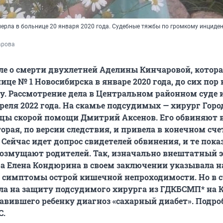
ерла в больнице 20 января 2020 года. Судебные тяжбы по громкому инциде
арова
ле о смерти двухлетней Аделины Кинчаровой, котор
ице № 1 Новосибирска в январе 2020 года, до сих пор
у. Рассмотрение дела в Центральном районном суде 
преля 2022 года. На скамье подсудимых — хирург Гор
цы скорой помощи Дмитрий Аксенов. Его обвиняют 
орая, по версии следствия, и привела в конечном сче
 Сейчас идет допрос свидетелей обвинения, и те пока
возмущают родителей. Так, изначально
внештатный э
а Елена Кондюрина в своем заключении указывала на
 симптомы острой кишечной непроходимости. Но в с
ла на защиту подсудимого хирурга из ГДКБСМП* на 
тавившего ребенку диагноз «сахарный диабет». Подро
С.