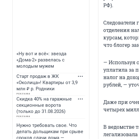
РФ).
Следователи 
отделения нал
курсам, котор
что блогер за
«Ну вот и всё»: звезда
«Дома-2» развелась с
— Используя 
молодым мужем
уплатила за п
Старт продаж в ЖК
налог на дох
«Околица»! Квартиры от 3,9
рублей, — уто
млн ₽ р. Родники
Скидка 40% на гаражные
Даже при оче
секционные ворота
четырех милл
(только до 31.08.2026)
Нужно требовать свое. Что
В ведомстве 
делать дольщикам при срыве
легализовала
сроков сдачи дома —