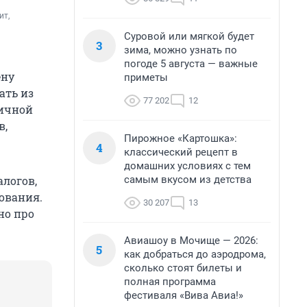
т, 
Суровой или мягкой будет
3
зима, можно узнать по
погоде 5 августа — важные
ену
приметы
ать из
77 202
12
личной
в,
Пирожное «Картошка»:
4
классический рецепт в
домашних условиях с тем
самым вкусом из детства
алогов,
ования.
30 207
13
тно про
Авиашоу в Мочище — 2026:
5
как добраться до аэродрома,
сколько стоят билеты и
полная программа
фестиваля «Вива Авиа!»