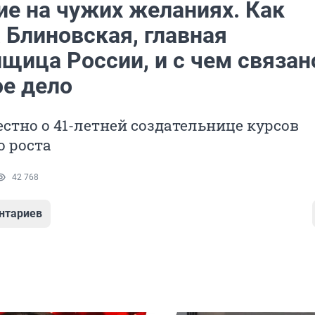
ие на чужих желаниях. Как
 Блиновская, главная
щица России, и с чем связан
ое дело
вестно о 41-летней создательнице курсов
о роста
42 768
нтариев