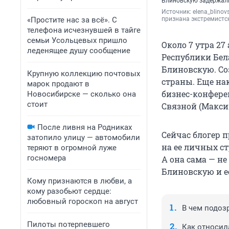
Блиновскую задержали
Источник: 
elena_blinov
«Простите нас за всё». С
признана экстремистс
телефона исчезнувшей в тайге
семьи Усольцевых пришло
Около 7 утра 27
леденящее душу сообщение
Республики Бел
Блиновскую. Со
Крупную коллекцию почтовых
страны. Еще на
марок продают в
бизнес-конфере
Новосибирске — сколько она
стоит
Связной (Макси
После ливня на Родниках
Сейчас блогер п
затопило улицу — автомобили
на ее личных с
теряют в огромной луже
госномера
А она сама — не
Блиновскую и ее
Кому признаются в любви, а
кому разобьют сердце:
любовный гороскоп на август
В чем подоз
Пилоты потерпевшего
Как относил