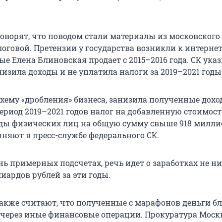
говорят, что поводом стали материалы из московского
оговой. Претензии у государства возникли к интернет
ые Елена Блиновская продает с 2015–2016 года. СК указ
низила доходы и не уплатила налоги за 2019–2021 годы
схему «дробления» бизнеса, занизила полученные дохо
ериод 2019–2021 годов налог на добавленную стоимост
оды физических лиц на общую сумму свыше 918 милл
чняют в пресс-службе федерального СК.
нь примерных подсчетах, речь идет о заработках не н
иардов рублей за эти годы.
также считают, что полученные с марафонов деньги бл
 через иные финансовые операции. Прокуратура Мос