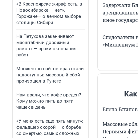
«В Красноярске жираф есть, в
Задержали Бл
Новосибирске — нет».
арендованном
Горожане— о вечном выборе
иное государс
столицы Сибири
На Петухова заканчивают
Следователи 
масштабный дорожный
«Миллениум П
ремонт — сроки окончания
работ
Множество сайтов враз стали
недоступны: массовый сбой
произошел в Рунете
Как
Нам врали, что кофе вреден?
Кому можно пить до пяти
чашек в день
Елена Блинов
«У меня есть еще пять минут»:
Массовые обл
фельдшер скорой — о борьбе
Первыми фигу
со смертью, самых сложных