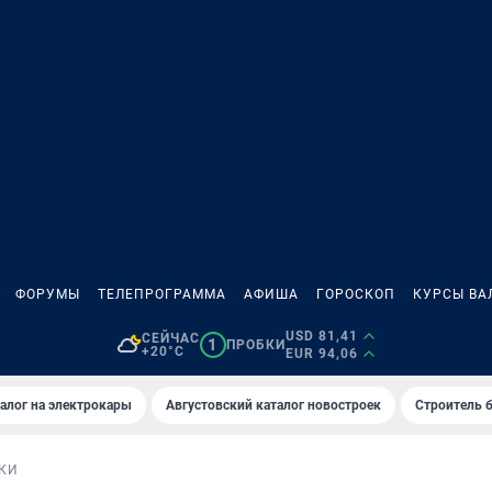
ФОРУМЫ
ТЕЛЕПРОГРАММА
АФИША
ГОРОСКОП
КУРСЫ ВА
USD 81,41
СЕЙЧАС
1
ПРОБКИ
+20°C
EUR 94,06
алог на электрокары
Августовский каталог новостроек
Строитель б
КИ