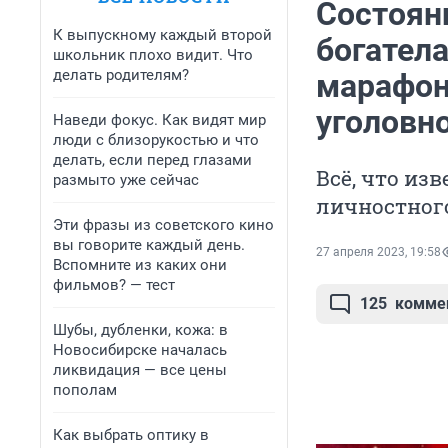
Состоян
К выпускному каждый второй
богатела
школьник плохо видит. Что
делать родителям?
марафон
уголовн
Наведи фокус. Как видят мир
люди с близорукостью и что
делать, если перед глазами
Всё, что из
размыто уже сейчас
личностног
Эти фразы из советского кино
вы говорите каждый день.
27 апреля 2023, 19:58
Вспомните из каких они
фильмов? — тест
125
комме
Шубы, дубленки, кожа: в
Новосибирске началась
ликвидация — все цены
пополам
Как выбрать оптику в