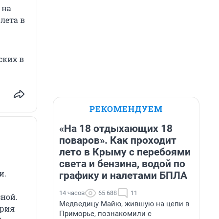
 на
лета в
ских в
РЕКОМЕНДУЕМ
«На 18 отдыхающих 18
поваров». Как проходит
лето в Крыму с перебоями
света и бензина, водой по
и.
графику и налетами БПЛА
14 часов
65 688
11
сной.
Медведицу Майю, жившую на цепи в
ерия
Приморье, познакомили с