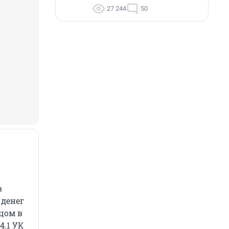
27 244
50
в
 денег
цом в
4.1 УК