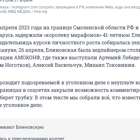
 утром 27 апреля
skaya / Instagram.com (соцсеть запрещена в РФ, компания Meta, куда она входи
кой), МВД МЕДИА / tme.org
 апреля 2023 года на границе Смоленской области РФ и
арусь задержали «королеву марафонов» 41-летнюю Ел
здательница курсов личностного роста собиралась уех
кануне, 26 апреля, Блиновская была хедлайнером сто
нции АМОКОНФ, где также выступали Артемий Лебеде
м Ноготков), Алексей Васильчук, Михаил Токовинин.
роходит подозреваемой в уголовном деле о неуплате н
траницах в соцсетях закрыли возможность комментир
 берет трубку. В этом тексте мы собрали всё, что извес
 уголовное дело.
ревают Блиновскую
ась к преследованию коллег