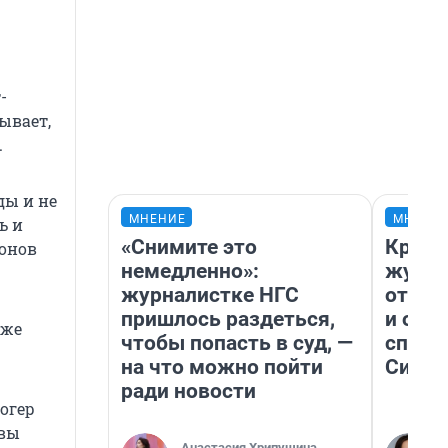
-
ывает,
.
ды и не
МНЕНИЕ
МНЕНИ
ь и
«Снимите это
Красн
ионов
немедленно»:
журна
журналистке НГС
отпус
пришлось раздеться,
и объ
иже
чтобы попасть в суд, —
споре
на что можно пойти
Сибир
ради новости
огер
квы
Анастасия Хрипушина