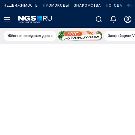
НЕДВИЖИМОСТЬ
ПРОМОКОДЫ
ЗНАКОМСТВА
ПОГОДА
ФО
Жёсткая соседская драка
Застройщики V