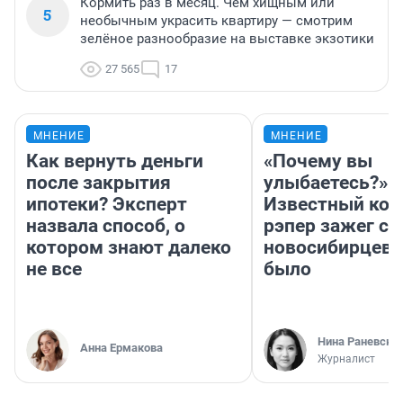
Кормить раз в месяц. Чем хищным или
5
необычным украсить квартиру — смотрим
зелёное разнообразие на выставке экзотики
27 565
17
МНЕНИЕ
МНЕНИЕ
Как вернуть деньги
«Почему вы
после закрытия
улыбаетесь?»
ипотеки? Эксперт
Известный кор
назвала способ, о
рэпер зажег с 
котором знают далеко
новосибирцев: 
не все
было
Нина Раневска
Анна Ермакова
Журналист