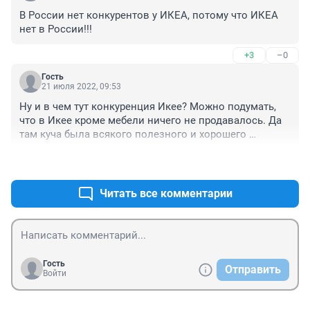
В России нет конкурентов у ИКЕА, потому что ИКЕА 
нет в России!!!
+3
–0
Гость
21 июля 2022, 09:53
Ну и в чем тут конкуренция Икее? Можно подумать, 
что в Икее кроме мебели ничего не продавалось. Да 
там куча была всякого полезного и хорошего 
качества. А Хофф вообще не конкурент, сколько про 
+0
–1
них уже во всех сетях написано ругательных отзывов.
Читать все комментарии
Гость
Отправить
Войти