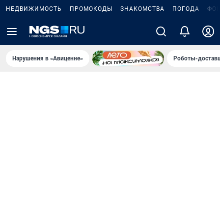
НЕДВИЖИМОСТЬ
ПРОМОКОДЫ
ЗНАКОМСТВА
ПОГОДА
ФО
Нарушения в «Авиценне»
Роботы-доставщ