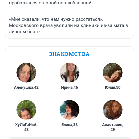
проболтался о новой возлюбленной
«Мне сказали, что нам нужно расстаться».
Московского врача уволили из клиники из-за мата в
личном блоге
ЗНАКОМСТВА
Алёнушка
,
42
Ирина
,
46
Юлия
,
50
ХуЛиГаНкА
,
Елена
,
38
Анастасия
,
43
29