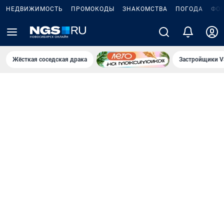
НЕДВИЖИМОСТЬ
ПРОМОКОДЫ
ЗНАКОМСТВА
ПОГОДА
ФО
Жёсткая соседская драка
Застройщики V