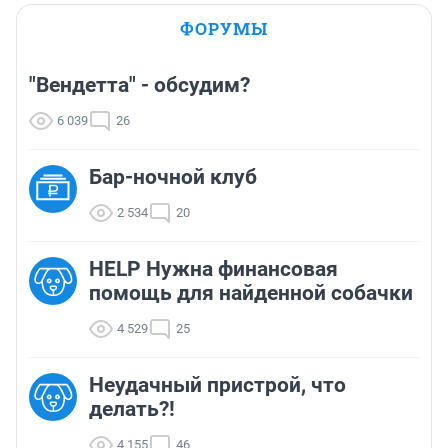
ФОРУМЫ
"Вендетта" - обсудим?
6 039
26
Бар-ночной клуб
2 534
20
HELP Нужна финансовая
помощь для найденной собачки
4 529
25
Неудачный пристрой, что
делать?!
4 155
46