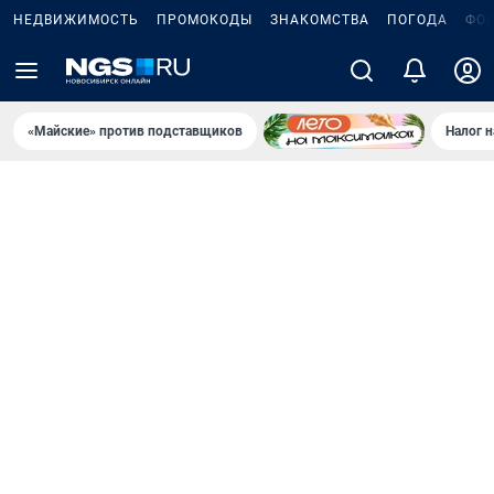
НЕДВИЖИМОСТЬ
ПРОМОКОДЫ
ЗНАКОМСТВА
ПОГОДА
ФО
«Майские» против подставщиков
Налог 