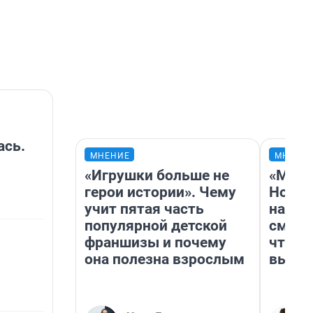
ась.
МНЕНИЕ
МНЕНИ
«Игрушки больше не
«Мы в
герои истории». Чему
Нолан
учит пятая часть
настр
популярной детской
смотр
франшизы и почему
чтобы
она полезна взрослым
выгля