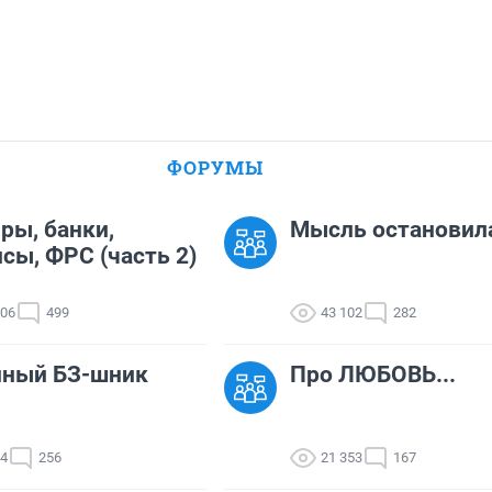
ФОРУМЫ
ры, банки,
Мысль остановил
сы, ФРС (часть 2)
306
499
43 102
282
нный БЗ-шник
Про ЛЮБОВЬ...
44
256
21 353
167