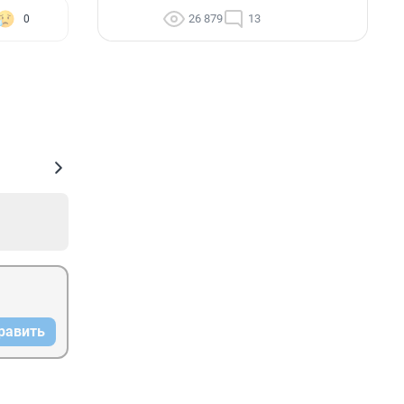
26 879
13
0
равить