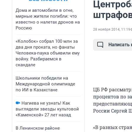
Центроб
Дома и автомобили в огне,
штрафов
мирные жители погибли: что
известно о налетах дронов на
Россию
28 ноября 2014, 11:19
«Колобок» собрал 100 млн за
Написать
два дня проката, но фанаты
Человека-паука объявили ему
войну. Разбираемся в
скандале
Школьники победили на
Международной олимпиаде
ЦБ РФ рассмат
по ИИ в Казахстане
процентов по з
Нагиева не узнать! Как
предоставляющи
выглядели звезды культовой
России Сергей 
«Каменской» 27 лет назад
«В разных стра
В Ленинском районе