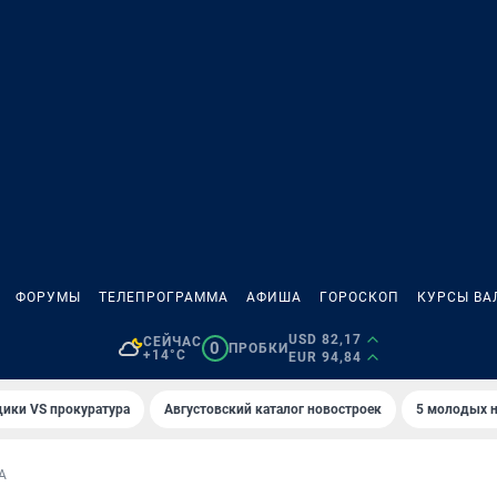
ФОРУМЫ
ТЕЛЕПРОГРАММА
АФИША
ГОРОСКОП
КУРСЫ ВА
USD 82,17
СЕЙЧАС
0
ПРОБКИ
+14°C
EUR 94,84
ики VS прокуратура
Августовский каталог новостроек
5 молодых н
А