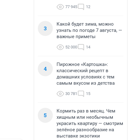
77 945
12
Какой будет зима, можно
3
узнать по погоде 7 августа, —
важные приметы
52 000
14
Пирожное «Картошка»:
4
классический рецепт в
домашних условиях с тем
самым вкусом из детства
30 781
15
Кормить раз в месяц. Чем
5
хищным или необычным
украсить квартиру — смотрим
зелёное разнообразие на
выставке экзотики