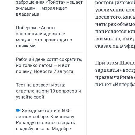
ростовщической
заброшенная «Тойота» мешает
жильцам — мэрия ищет
увеличение долг
владельца
после того, ка
четырех объемо
Побережье Анапы
начисляется кл
заполонили ядовитые
возможно, выйд
медузы: что происходит с
сказал он в эфи
пляжами
Рабочий день хотят сократить,
При этом Швецо
но только летом — и вот
зарплаты» вост
почему. Новости 7 августа
чрезвычайные с
пишет «Интерфа
Тест на возраст мозга:
ответьте на эти 10 вопросов и
узнайте свой
Звездные гости в 500-
летнем соборе: Криштиану
Роналду готовится сыграть
свадьбу века на Мадейре