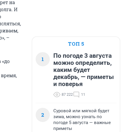
рет на
олга. И
о
сляться,
риваем,
», –
ТОП 5
По погоде 3 августа
1
 «до
можно определить,
каким будет
 время,
декабрь, — приметы
и поверья
87 222
11
Суровой или мягкой будет
2
зима, можно узнать по
погоде 5 августа — важные
приметы