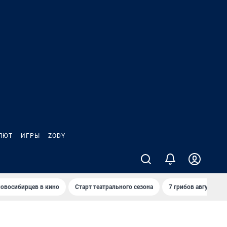
ЛЮТ
ИГРЫ
ZODY
овосибирцев в кино
Старт театрального сезона
7 грибов августа