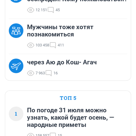
12 151
45
Мужчины тоже хотят
познакомиться
103 458
411
через Аю до Кош- Агач
7 963
16
ТОП 5
По погоде 31 июля можно
1
узнать, какой будет осень, —
народные приметы
158 557
15