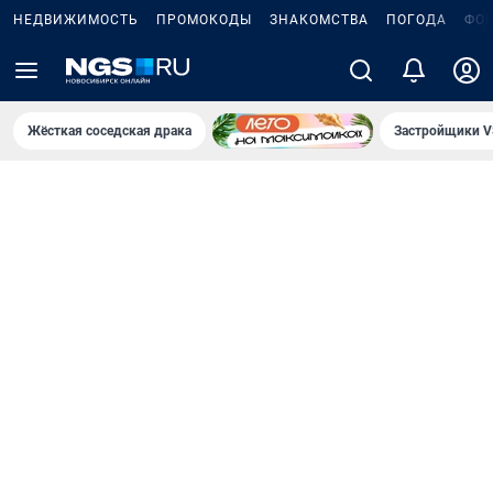
НЕДВИЖИМОСТЬ
ПРОМОКОДЫ
ЗНАКОМСТВА
ПОГОДА
ФО
Жёсткая соседская драка
Застройщики V