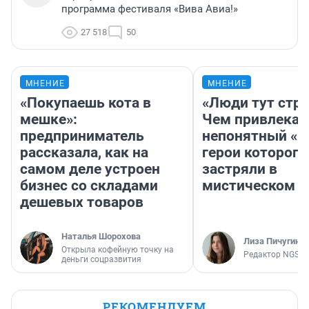
программа фестиваля «Вива Авиа!»
27 518
50
МНЕНИЕ
МНЕНИЕ
«Покупаешь кота в
«Люди тут стр
мешке»:
Чем привлекае
предприниматель
непонятный «Н
рассказала, как на
герои которого
самом деле устроен
застряли в
бизнес со складами
мистическом о
дешевых товаров
Наталья Шорохова
Лиза Пичугина
Открыла кофейную точку на
Редактор NGS.R
деньги соцразвития
РЕКОМЕНДУЕМ