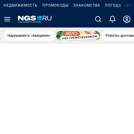
НЕДВИЖИМОСТЬ
ПРОМОКОДЫ
ЗНАКОМСТВА
ПОГОДА
ФО
Нарушения в «Авиценне»
Роботы-доставщ