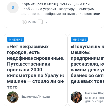
Кормить раз в месяц. Чем хищным или
5
необычным украсить квартиру — смотрим
зелёное разнообразие на выставке экзотики
27 558
17
МНЕНИЕ
МНЕНИЕ
«Нет некрасивых
«Покупаешь ко
городов, есть
мешке»:
недофинансированные».
предпринимат
Путешественники
рассказала, как
проехали 2000
самом деле ус
километров по Уралу на
бизнес со скл
машине — стоило ли оно
дешевых това
того
Наталья Шорох
Екатерина Литкевич
Открыла кофейн
деньги соцразв