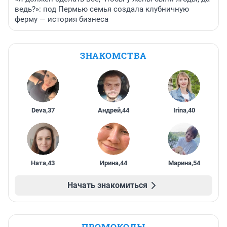
ведь?»: под Пермью семья создала клубничную
ферму — история бизнеса
ЗНАКОМСТВА
Deva
,
37
Андрей
,
44
Irina
,
40
Ната
,
43
Ирина
,
44
Марина
,
54
Начать знакомиться
ПРОМОКОДЫ