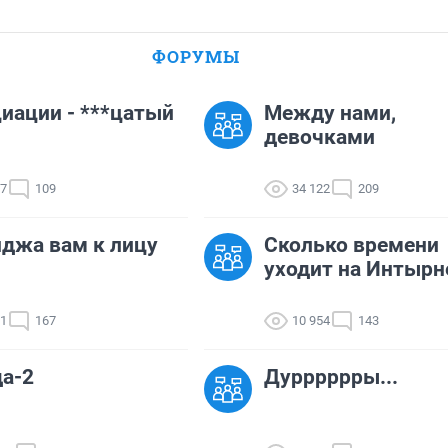
ФОРУМЫ
иации - ***цатый
Между нами,
девочками
37
109
34 122
209
джа вам к лицу
Сколько времени
уходит на Интырн
51
167
10 954
143
а-2
Дурррррры...