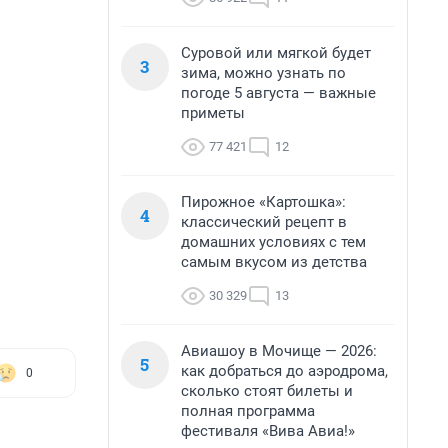
Суровой или мягкой будет
3
зима, можно узнать по
погоде 5 августа — важные
приметы
77 421
12
Пирожное «Картошка»:
4
классический рецепт в
домашних условиях с тем
самым вкусом из детства
30 329
13
Авиашоу в Мочище — 2026:
5
как добраться до аэродрома,
0
сколько стоят билеты и
полная программа
фестиваля «Вива Авиа!»