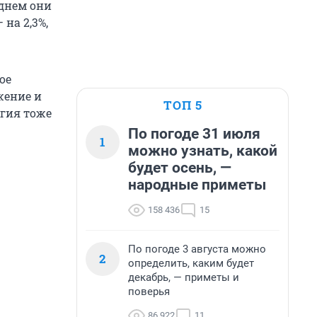
еднем они
 на 2,3%,
ое
жение и
ТОП 5
ргия тоже
По погоде 31 июля
1
можно узнать, какой
будет осень, —
народные приметы
158 436
15
По погоде 3 августа можно
2
определить, каким будет
декабрь, — приметы и
поверья
86 922
11