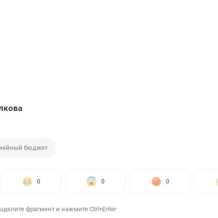
лкова
мейный бюджет
0
0
0
ыделите фрагмент и нажмите Ctrl+Enter