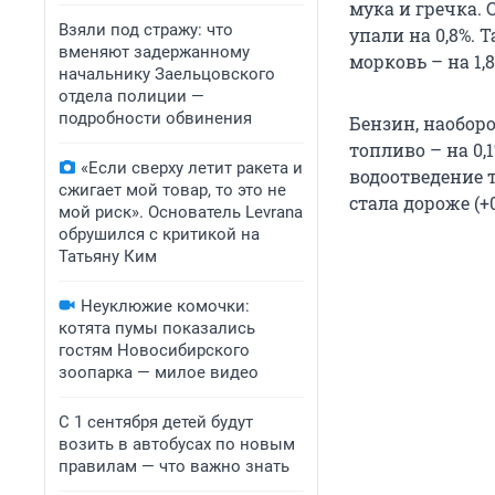
мука и гречка.
Взяли под стражу: что
упали на 0,8%. Т
вменяют задержанному
морковь – на 1,8
начальнику Заельцовского
отдела полиции —
подробности обвинения
Бензин, наоборо
топливо – на 0,
«Если сверху летит ракета и
водоотведение т
сжигает мой товар, то это не
стала дороже (+0
мой риск». Основатель Levrana
обрушился с критикой на
Татьяну Ким
Неуклюжие комочки:
котята пумы показались
гостям Новосибирского
зоопарка — милое видео
С 1 сентября детей будут
возить в автобусах по новым
правилам — что важно знать