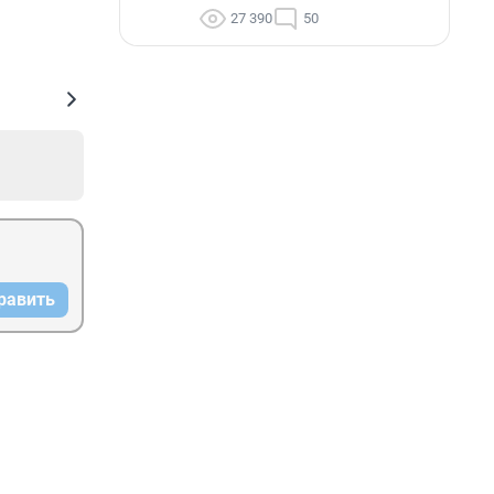
27 390
50
равить