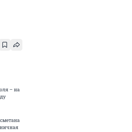
юля – на
оду
 сметана
шеничная