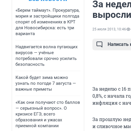
За неде
«Берем таймаут». Прокуратура,
выросли
мэрия и застройщики полгода
спорят об изменениях в КРТ
для Новосибирска: есть три
25 июля 2013, 10:46
варианта
Написать
Надвигается волна пугающих
вирусов — учёные
потребовали срочно усилить
безопасность
Какой будет зима можно
узнать по погоде 7 августа —
За неделю с 16 
важные приметы
0,8%, с начала г
«Как они получают сто баллов
инфляция с нача
— серьезный вопрос». О
кризисе ЕГЭ, всего
За прошлую нед
образования и ужасах
приемной компании
и сливочное мас