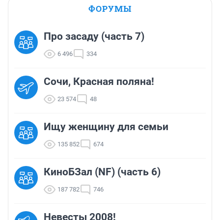
ФОРУМЫ
Про засаду (часть 7)
6 496
334
Сочи, Красная поляна!
23 574
48
Ищу женщину для семьи
135 852
674
КиноБЗал (NF) (часть 6)
187 782
746
Невесты 2008!