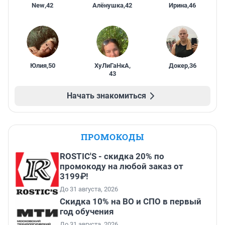
New
,
42
Алёнушка
,
42
Ирина
,
46
Юлия
,
50
ХуЛиГаНкА
,
Докер
,
36
43
Начать знакомиться
ПРОМОКОДЫ
ROSTIC'S - скидка 20% по
промокоду на любой заказ от
3199₽!
До 31 августа, 2026
Скидка 10% на ВО и СПО в первый
год обучения
До 31 августа, 2026