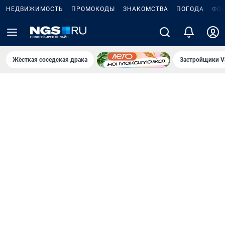
НЕДВИЖИМОСТЬ
ПРОМОКОДЫ
ЗНАКОМСТВА
ПОГОДА
ФО
Жёсткая соседская драка
Застройщики V