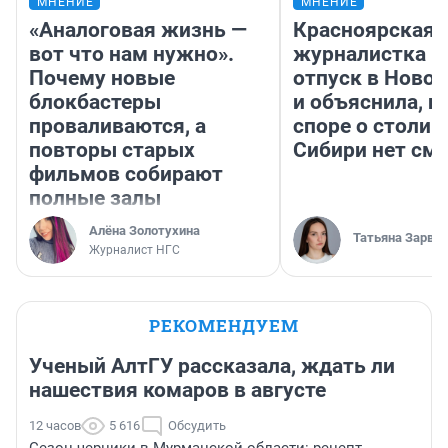
МНЕНИЕ
МНЕНИЕ
«Аналоговая жизнь —
Красноярская
вот что нам нужно».
журналистка п
Почему новые
отпуск в Ново
блокбастеры
и объяснила, п
проваливаются, а
споре о столиц
повторы старых
Сибири нет см
фильмов собирают
полные залы
Алёна Золотухина
Татьяна Зарва
Журналист НГС
РЕКОМЕНДУЕМ
Ученый АлтГУ рассказала, ждать ли
нашествия комаров в августе
12 часов
5 616
Обсудить