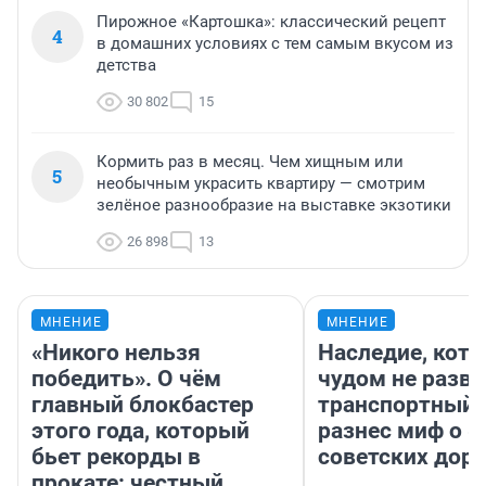
Пирожное «Картошка»: классический рецепт
4
в домашних условиях с тем самым вкусом из
детства
30 802
15
Кормить раз в месяц. Чем хищным или
5
необычным украсить квартиру — смотрим
зелёное разнообразие на выставке экзотики
26 898
13
МНЕНИЕ
МНЕНИЕ
«Никого нельзя
Наследие, кото
победить». О чём
чудом не разва
главный блокбастер
транспортный 
этого года, который
разнес миф о 
бьет рекорды в
советских доро
прокате: честный