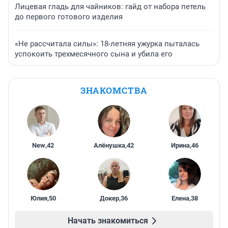
Лицевая гладь для чайников: гайд от набора петель
до первого готового изделия
«Не рассчитала силы»: 18-летняя ужурка пыталась
успокоить трехмесячного сына и убила его
ЗНАКОМСТВА
New
,
42
Алёнушка
,
42
Ирина
,
46
Юлия
,
50
Докер
,
36
Елена
,
38
Начать знакомиться