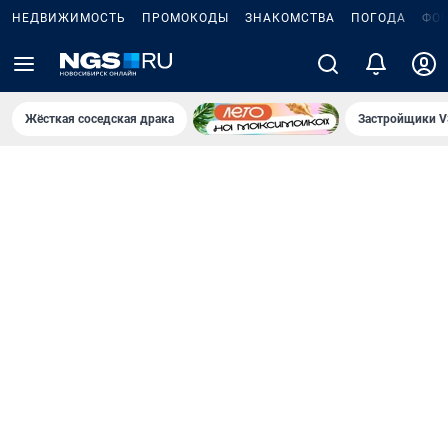
НЕДВИЖИМОСТЬ
ПРОМОКОДЫ
ЗНАКОМСТВА
ПОГОДА
ФО
Жёсткая соседская драка
Застройщики V