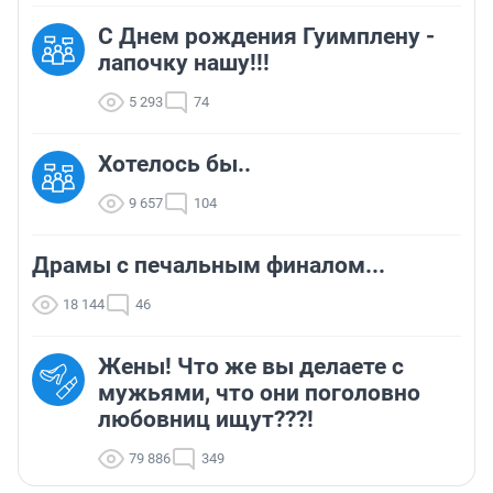
С Днем рождения Гуимплену -
лапочку нашу!!!
5 293
74
Хотелось бы..
9 657
104
Драмы с печальным финалом...
18 144
46
Жены! Что же вы делаете с
мужьями, что они поголовно
любовниц ищут???!
79 886
349