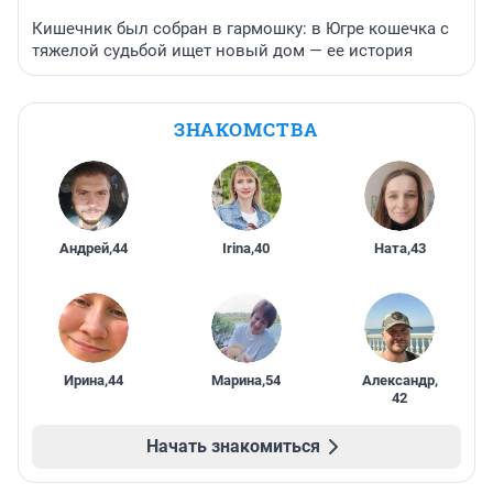
Кишечник был собран в гармошку: в Югре кошечка с
тяжелой судьбой ищет новый дом — ее история
ЗНАКОМСТВА
Андрей
,
44
Irina
,
40
Ната
,
43
Ирина
,
44
Марина
,
54
Александр
,
42
Начать знакомиться