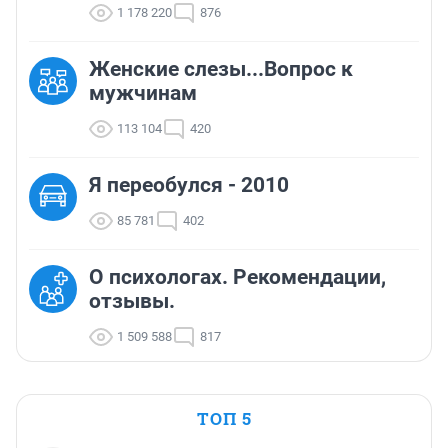
1 178 220
876
Женские слезы...Вопрос к
мужчинам
113 104
420
Я переобулся - 2010
85 781
402
О психологах. Рекомендации,
отзывы.
1 509 588
817
ТОП 5