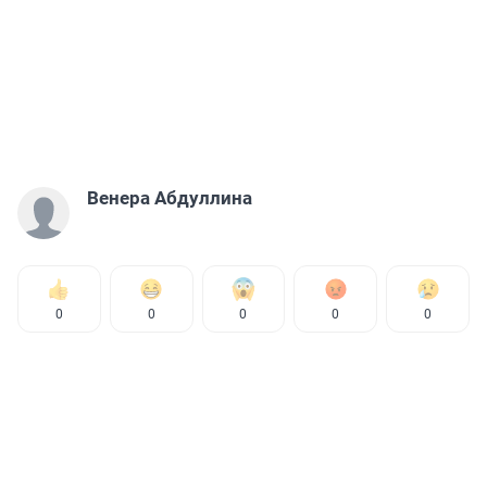
Венера Абдуллина
0
0
0
0
0