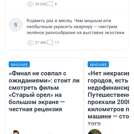
29 036
8
Кормить раз в месяц. Чем хищным или
5
необычным украсить квартиру — смотрим
зелёное разнообразие на выставке экзотики
27 490
17
МНЕНИЕ
МНЕНИЕ
«Финал не совпал с
«Нет некрасив
ожиданиями»: стоит ли
городов, есть
смотреть фильм
недофинансиро
«Старый орел» на
Путешественн
большом экране —
проехали 2000
честная рецензия
километров по 
машине — стои
того