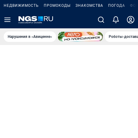
НЕДВИЖИМОСТЬ
ПРОМОКОДЫ
ЗНАКОМСТВА
ПОГОДА
ФО
Нарушения в «Авиценне»
Роботы-доставщ