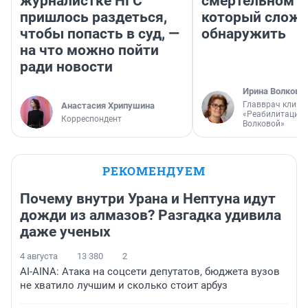
журналистке НГС
смертельном д
пришлось раздеться,
который слож
чтобы попасть в суд, —
обнаружить
на что можно пойти
ради новости
Ирина Волкова
Главврач клини
Анастасия Хрипушина
«Реабилитация 
Корреспондент
Волковой»
РЕКОМЕНДУЕМ
Почему внутри Урана и Нептуна идут
дожди из алмазов? Разгадка удивила
даже ученых
4 августа
13 380
2
AI-AINA: Атака на соцсети депутатов, бюджета вузов
не хватило лучшим и сколько стоит арбуз