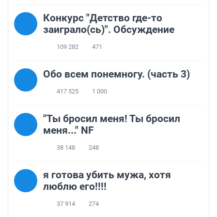
Конкурс "Детство где-то
заиграло(сь)". Обсуждение
109 282
471
Обо всем понемногу. (часть 3)
417 525
1 000
"Ты бросил меня! Ты бросил
меня..." NF
38 148
248
я готова убить мужа, хотя
люблю его!!!!
37 914
274