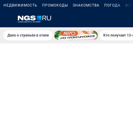
НЕДВИЖИМОСТЬ
ПРОМОКОДЫ
ЗНАКОМСТВА
ПОГОДА
ФО
Дело о стрельбе в отеле
Кто получает 13-