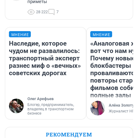
приметы
28 222
7
МНЕНИЕ
МНЕНИЕ
Наследие, которое
«Аналоговая ж
чудом не развалилось:
вот что нам ну
транспортный эксперт
Почему новые
разнес миф о «вечных»
блокбастеры
советских дорогах
проваливаются,
повторы стары
фильмов соби
полные залы
Олег Арефьев
Блогер, предприниматель,
Алёна Золотух
владелец в транспортном
Журналист НГС
бизнесе
РЕКОМЕНДУЕМ