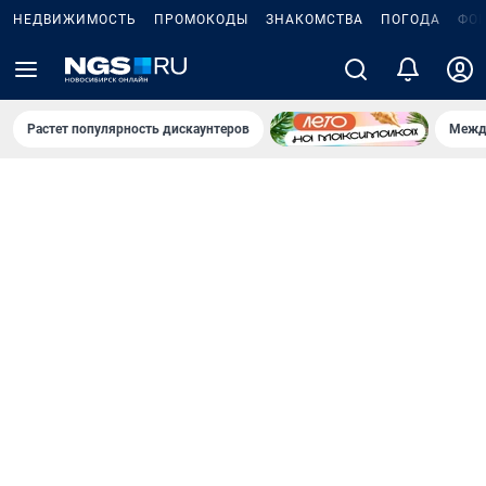
НЕДВИЖИМОСТЬ
ПРОМОКОДЫ
ЗНАКОМСТВА
ПОГОДА
ФО
Растет популярность дискаунтеров
Межд