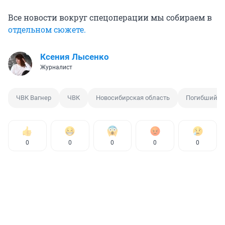
Все новости вокруг спецоперации мы собираем в
отдельном сюжете.
Ксения Лысенко
Журналист
ЧВК Вагнер
ЧВК
Новосибирская область
Погибший н
0
0
0
0
0