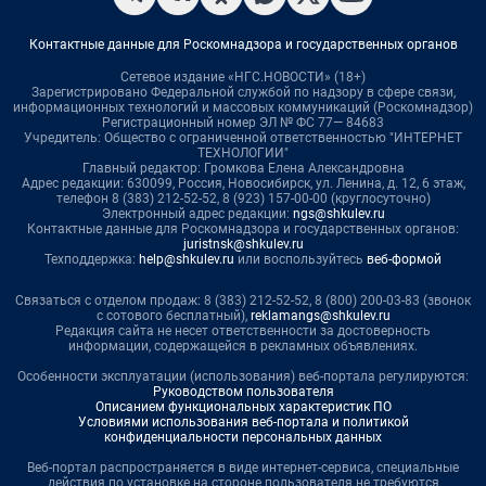
Контактные данные для Роскомнадзора и государственных органов
Сетевое издание «НГС.НОВОСТИ» (18+)
Зарегистрировано Федеральной службой по надзору в сфере связи,
информационных технологий и массовых коммуникаций (Роскомнадзор)
Регистрационный номер ЭЛ № ФС 77— 84683
Учредитель: Общество с ограниченной ответственностью "ИНТЕРНЕТ
ТЕХНОЛОГИИ"
Главный редактор: Громкова Елена Александровна
Адрес редакции: 630099, Россия, Новосибирск, ул. Ленина, д. 12, 6 этаж,
телефон 8 (383) 212-52-52, 8 (923) 157-00-00 (круглосуточно)
Электронный адрес редакции:
ngs@shkulev.ru
Контактные данные для Роскомнадзора и государственных органов:
juristnsk@shkulev.ru
Техподдержка:
help@shkulev.ru
или воспользуйтесь
веб-формой
Связаться с отделом продаж: 8 (383) 212-52-52, 8 (800) 200-03-83 (звонок
с сотового бесплатный),
reklamangs@shkulev.ru
Редакция сайта не несет ответственности за достоверность
информации, содержащейся в рекламных объявлениях.
Особенности эксплуатации (использования) веб-портала регулируются:
Руководством пользователя
Описанием функциональных характеристик ПО
Условиями использования веб-портала и политикой
конфиденциальности персональных данных
Веб-портал распространяется в виде интернет-сервиса, специальные
действия по установке на стороне пользователя не требуются