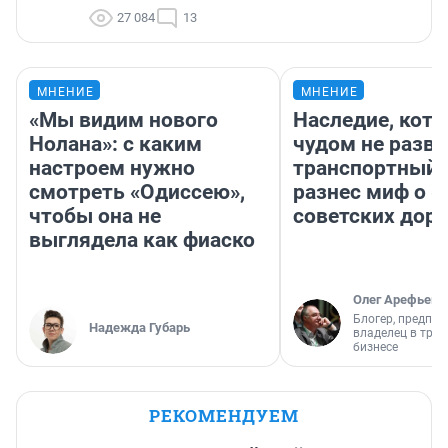
27 084
13
МНЕНИЕ
МНЕНИЕ
«Мы видим нового
Наследие, кото
Нолана»: с каким
чудом не разва
настроем нужно
транспортный 
смотреть «Одиссею»,
разнес миф о 
чтобы она не
советских доро
выглядела как фиаско
Олег Арефьев
Блогер, предпри
Надежда Губарь
владелец в тра
бизнесе
РЕКОМЕНДУЕМ