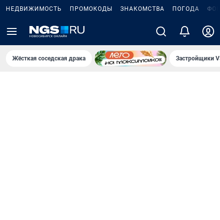
НЕДВИЖИМОСТЬ
ПРОМОКОДЫ
ЗНАКОМСТВА
ПОГОДА
ФО
Жёсткая соседская драка
Застройщики V