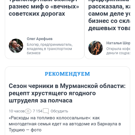
разнес миф о «вечных»
рассказала, как
советских дорогах
самом деле ус
бизнес со скл
дешевых това
Олег Арефьев
Наталья Шорох
Блогер, предприниматель,
владелец в транспортном
Открыла кофейн
бизнесе
деньги соцразв
РЕКОМЕНДУЕМ
Сезон черники в Мурманской области:
рецепт хрустящего ягодного
штруделя за полчаса
10 часов
7 154
Обсудить
«Расходы на топливо колоссальные»: как
многодетная семья едет на автодоме из Барнаула в
Турцию — фото