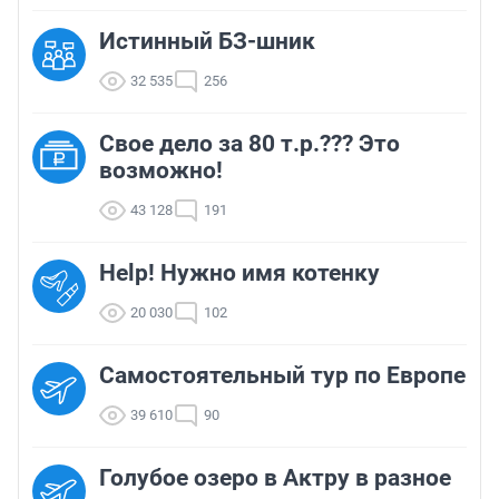
Истинный БЗ-шник
32 535
256
Свое дело за 80 т.р.??? Это
возможно!
43 128
191
Help! Нужно имя котенку
20 030
102
Самостоятельный тур по Европе
39 610
90
Голубое озеро в Актру в разное