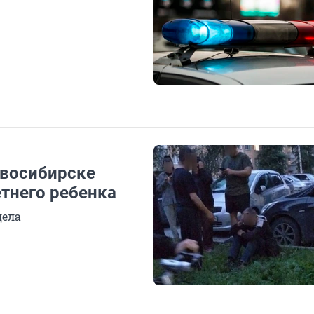
овосибирске
етнего ребенка
дела