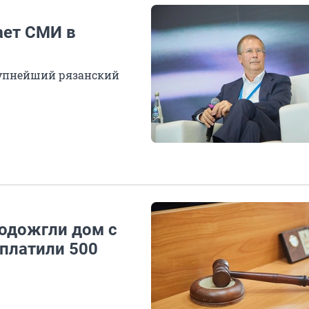
ает СМИ в
рупнейший рязанский
подожгли дом с
аплатили 500