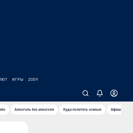
ЛЮТ
ИГРЫ
ZODY
ебо
Алкоголь без алкоголя
Куда полететь осенью
Афиша на ав