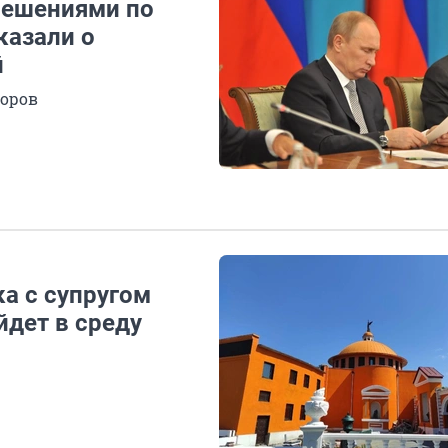
решениями по
казали о
й
торов
а с супругом
йдет в среду