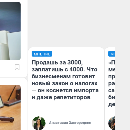
МНЕНИЕ
МНЕНИЕ
Продашь за 3000,
«Покуп
заплатишь с 4000. Что
мешке»
бизнесменам готовит
предпр
новый закон о налогах
рассказ
— он коснется импорта
самом 
и даже репетиторов
бизнес
дешевы
На
Анастасия Завгородняя
От
де