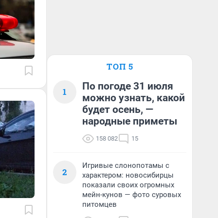
ТОП 5
По погоде 31 июля
1
можно узнать, какой
будет осень, —
народные приметы
158 082
15
Игривые слонопотамы с
2
характером: новосибирцы
показали своих огромных
мейн-кунов — фото суровых
питомцев