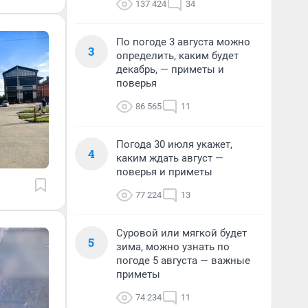
137 424
34
По погоде 3 августа можно
3
определить, каким будет
декабрь, — приметы и
поверья
86 565
11
Погода 30 июля укажет,
4
каким ждать август —
поверья и приметы
77 224
13
Суровой или мягкой будет
5
зима, можно узнать по
погоде 5 августа — важные
приметы
74 234
11