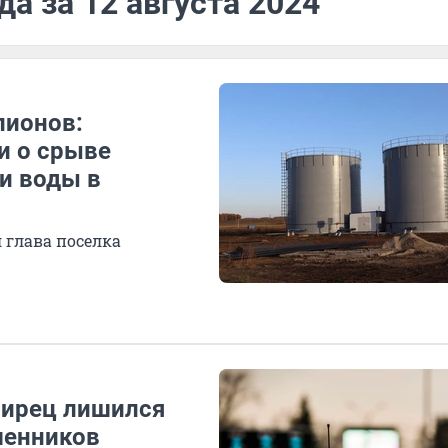
а за 12 августа 2024
лионов:
и о срыве
и воды в
л глава поселка
бирец лишился
шенников