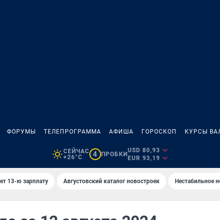
ФОРУМЫ
ТЕЛЕПРОГРАММА
АФИША
ГОРОСКОП
КУРСЫ ВА
USD 80,93
СЕЙЧАС
4
ПРОБКИ
+26°C
EUR 93,19
ет 13-ю зарплату
Августовский каталог новостроек
Нестабильное н