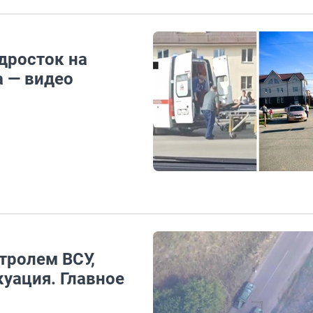
одросток на
a — видео
тролем ВСУ,
куация. Главное