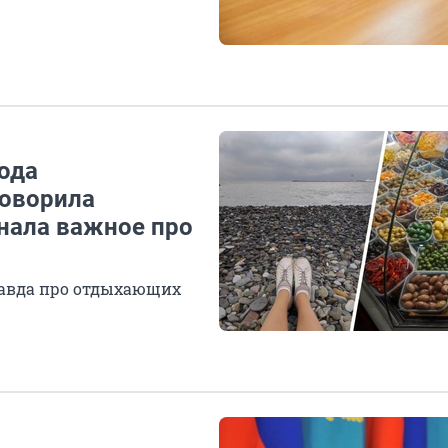
юда
говорила
знала важное про
равда про отдыхающих