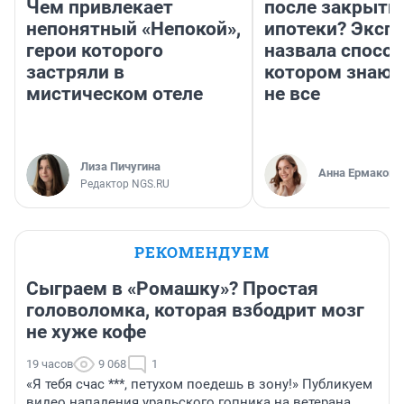
Чем привлекает
после закрыти
непонятный «Непокой»,
ипотеки? Эксп
герои которого
назвала способ
застряли в
котором знают
мистическом отеле
не все
Лиза Пичугина
Анна Ермакова
Редактор NGS.RU
РЕКОМЕНДУЕМ
Сыграем в «Ромашку»? Простая
головоломка, которая взбодрит мозг
не хуже кофе
19 часов
9 068
1
«Я тебя счас ***, петухом поедешь в зону!» Публикуем
видео нападения уральского гопника на ветерана