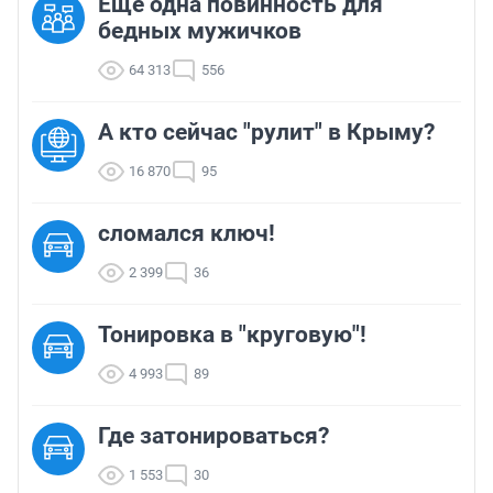
Еще одна повинность для
бедных мужичков
64 313
556
А кто сейчас "рулит" в Крыму?
16 870
95
сломался ключ!
2 399
36
Тонировка в "круговую"!
4 993
89
Где затонироваться?
1 553
30