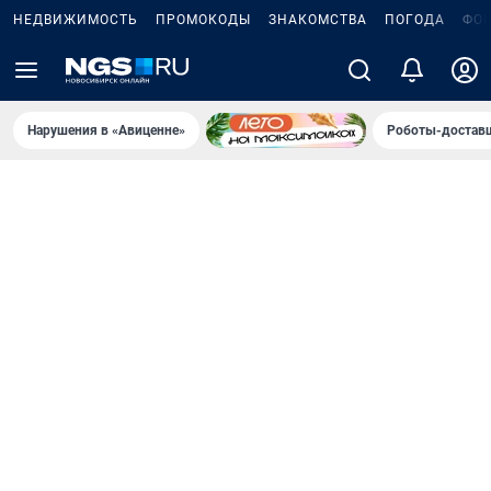
НЕДВИЖИМОСТЬ
ПРОМОКОДЫ
ЗНАКОМСТВА
ПОГОДА
ФО
Нарушения в «Авиценне»
Роботы-доставщ