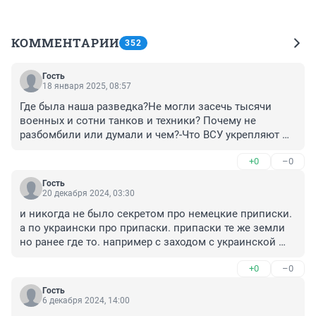
КОММЕНТАРИИ
352
Гость
18 января 2025, 08:57
Где была наша разведка?Не могли засечь тысячи 
военных и сотни танков и техники? Почему не 
разбомбили или думали и чем?-Что ВСУ укрепляют 
границы?Шестой месяц выкуриваем с потерями 
+0
–0
наших солдат - жителей области и жилого фонда!Счёт 
идёт на миллиарды!Кто виновен?Душа болит!Скоро 
Гость
три года будет? Не думал что на восьмом десятке 
20 декабря 2024, 03:30
такое увижу! Жалко наших солдат и мирных жителей!
и никогда не было секретом про немецкие приписки. 
Дай Бог быстрее прекратить СВО.
а по украински про припаски. припаски те же земли 
но ранее где то. например с заходом с украинской 
территории где есть 27 пунктов и не всегда 
+0
–0
населенных плюс один впереди пунк то занимае то 
освобождаем и не всегда есть чоткая граница так и 
Гость
ходили туда сюда сюда туда.
6 декабря 2024, 14:00