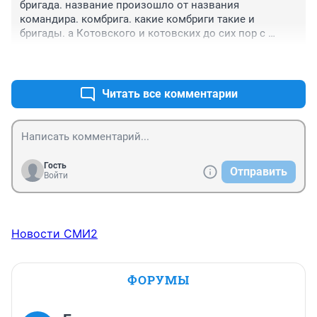
бригада. название произошло от названия 
командира. комбрига. какие комбриги такие и 
бригады. а Котовского и котовских до сих пор с 
благодарностью вспомнить можно их до сих пор 
+0
–0
враги ищут. вспомним недавние прилеты бе пе лэа 
по населенным пунктам город Одесса мама и 
населенный пункт Котово папа и мама коти или кота. 
Читать все комментарии
или кто тама.
Гость
Отправить
Войти
Новости СМИ2
ФОРУМЫ