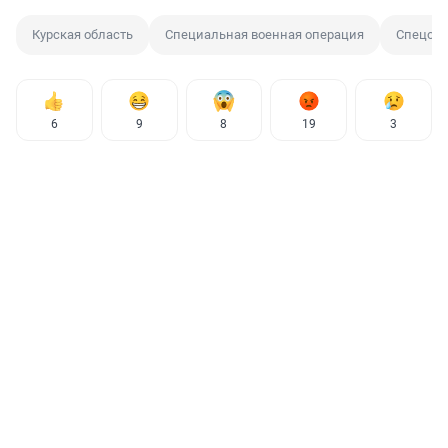
Курская область
Специальная военная операция
Спецоп
6
9
8
19
3