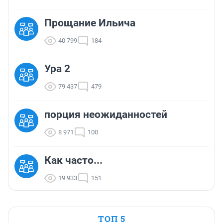
Прощание Ильича
40 799
184
Ура 2
79 437
479
порция неожиданностей
8 971
100
Как часто...
19 933
151
ТОП 5