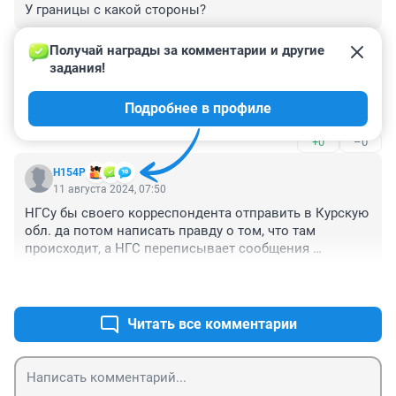
У границы с какой стороны?
+0
–0
Получай награды за комментарии и другие 
задания!
Гость
11 августа 2024, 08:44
Подробнее в профиле
Что они там пресекли, хватит нести чушь!
+0
–0
Н154Р
11 августа 2024, 07:50
НГСу бы своего корреспондента отправить в Курскую 
обл. да потом написать правду о том, что там 
происходит, а НГС переписывает сообщения 
центральных сми, которым давно никто не верит. 
+1
–1
Когда правдивую информацию давать Будите, НГС?
Читать все комментарии