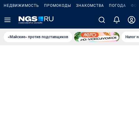
НЕДВИЖИМОСТЬ
ПРОМОКОДЫ
ЗНАКОМСТВА
ПОГОДА
ФО
«Майские» против подставщиков
Налог 