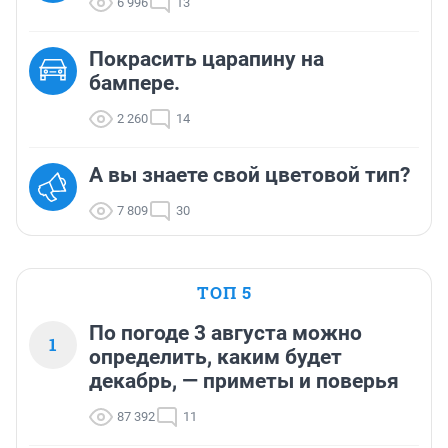
6 996
13
Покрасить царапину на
бампере.
2 260
14
А вы знаете свой цветовой тип?
7 809
30
ТОП 5
По погоде 3 августа можно
1
определить, каким будет
декабрь, — приметы и поверья
87 392
11