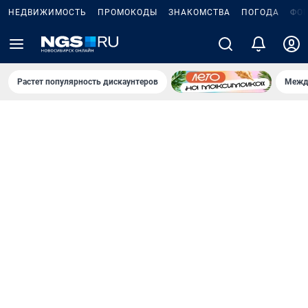
НЕДВИЖИМОСТЬ
ПРОМОКОДЫ
ЗНАКОМСТВА
ПОГОДА
ФО
Растет популярность дискаунтеров
Межд