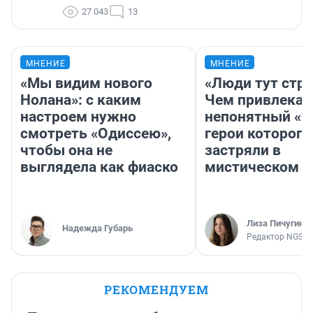
27 043
13
МНЕНИЕ
МНЕНИЕ
«Мы видим нового
«Люди тут стр
Нолана»: с каким
Чем привлекае
настроем нужно
непонятный «Н
смотреть «Одиссею»,
герои которого
чтобы она не
застряли в
выглядела как фиаско
мистическом о
Лиза Пичугина
Надежда Губарь
Редактор NGS.R
РЕКОМЕНДУЕМ