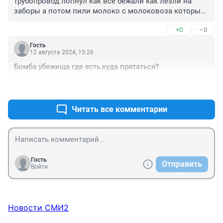
трубопровод лопнул как все бежали как лезли на 
заборы а потом пили молоко с молоковоза который 
просто так остановили
+0
–0
Гость
12 августа 2024, 15:26
Бомба убежища где есть,куда прятаться?
+0
–0
Читать все комментарии
Гость
Отправить
Войти
Новости СМИ2