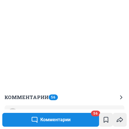
КОММЕНТАРИИ
56
Гость
56
10 июля 2024, 17:46
Комментарии
сделайте подобную табличку по правилам перевозки 