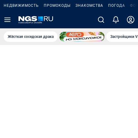
НЕДВИЖИМОСТЬ
ПРОМОКОДЫ
ЗНАКОМСТВА
ПОГОДА
ФО
Жёсткая соседская драка
Застройщики V