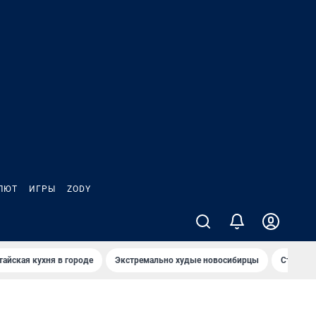
ЛЮТ
ИГРЫ
ZODY
тайская кухня в городе
Экстремально худые новосибирцы
Старт те