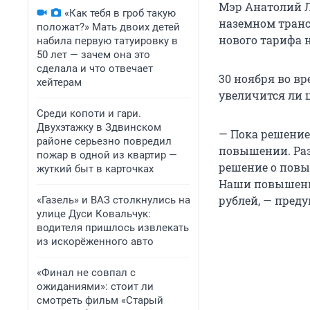
Мэр Анатолий Л
«Как тебя в гроб такую
наземном транс
положат?» Мать двоих детей
нового тарифа н
набила первую татуировку в
50 лет — зачем она это
сделала и что отвечает
30 ноября во в
хейтерам
увеличится ли 
Среди копоти и гари.
Двухэтажку в Здвинском
— Пока решение
районе серьезно повредил
повышении. Ра
пожар в одной из квартир —
решение о повы
жуткий быт в карточках
Наши повышения
рублей, — пред
«Газель» и ВАЗ столкнулись на
улице Дуси Ковальчук:
водителя пришлось извлекать
из искорёженного авто
«Финал не совпал с
ожиданиями»: стоит ли
смотреть фильм «Старый