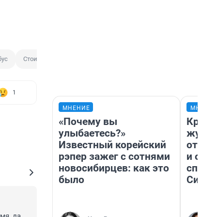
бус
Стоимость проезда
1
МНЕНИЕ
МНЕНИ
«Почему вы
Красн
улыбаетесь?»
журна
Известный корейский
отпус
рэпер зажег с сотнями
и объ
новосибирцев: как это
споре
было
Сибир
я, да 