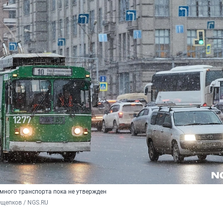
много транспорта пока не утвержден
Ощепков / NGS.RU