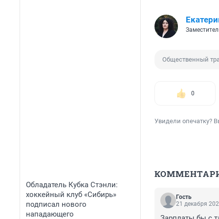
Екатери
Заместител
Общественный тр
0
Увидели опечатку? В
КОММЕНТАР
Обладатель Кубка Стэнли:
хоккейный клуб «Сибирь»
Гость
подписал нового
21 декабря 202
нападающего
Зарплаты бы с т