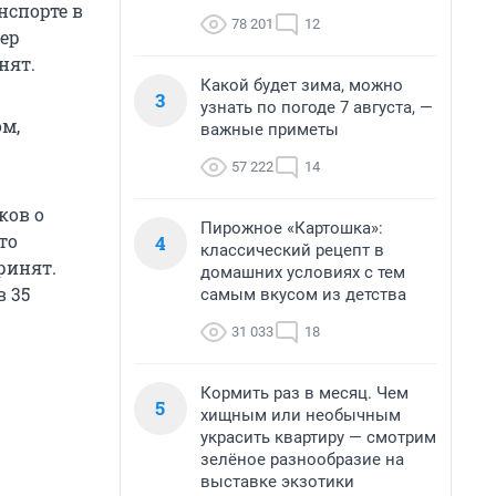
нспорте в
78 201
12
мер
нят.
Какой будет зима, можно
3
узнать по погоде 7 августа, —
ом,
важные приметы
57 222
14
ков о
Пирожное «Картошка»:
то
4
классический рецепт в
ринят.
домашних условиях с тем
в 35
самым вкусом из детства
31 033
18
Кормить раз в месяц. Чем
5
хищным или необычным
украсить квартиру — смотрим
зелёное разнообразие на
выставке экзотики