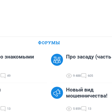
ФОРУМЫ
со знакомыми
Про засаду (часть
49
9 488
605
u
Новый вид
мошенничества!
13
5 859
13