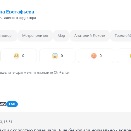
на Евстафьева
ь главного редактора
анспорт
Метрополитен
Мэр
Анатолий Локоть
Троллей
0
0
0
ыделите фрагмент и нажмите Ctrl+Enter
ИИ
160
3, 15:51
акой скоростью повышали! Ещё бы ходили нормально - воврем