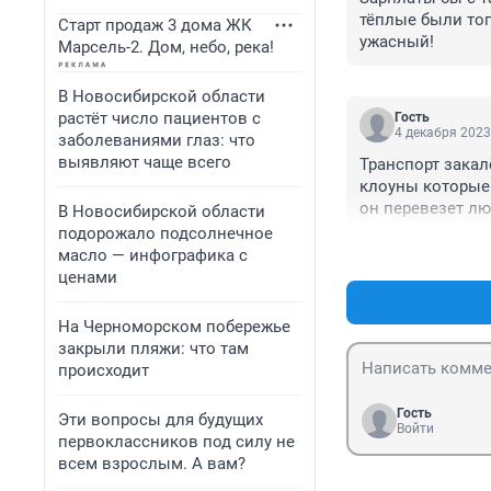
тёплые были тог
Старт продаж 3 дома ЖК
ужасный!
Марсель-2. Дом, небо, река!
В Новосибирской области
растёт число пациентов с
Гость
4 декабря 2023
заболеваниями глаз: что
выявляют чаще всего
Транспорт закал
клоуны которые 
он перевезет лю
В Новосибирской области
человек, когда т
подорожало подсолнечное
желания пользов
масло — инфографика с
машины, создава
ценами
Транспорт надо 
На Черноморском побережье
закрыли пляжи: что там
происходит
Гость
Эти вопросы для будущих
Войти
первоклассников под силу не
всем взрослым. А вам?