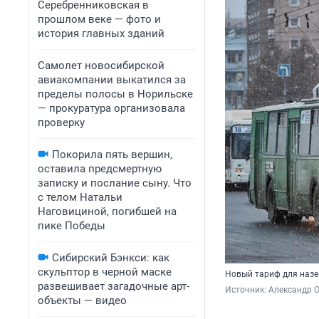
Серебренниковская в
прошлом веке — фото и
история главных зданий
Самолет новосибирской
авиакомпании выкатился за
пределы полосы в Норильске
— прокуратура организовала
проверку
Покорила пять вершин,
оставила предсмертную
записку и послание сыну. Что
с телом Натальи
Наговициной, погибшей на
пике Победы
Сибирский Бэнкси: как
скульптор в черной маске
Новый тариф для назе
развешивает загадочные арт-
Источник: 
Александр 
объекты — видео