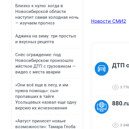
Близко к нулю: когда в
Новосибирской области
наступит самая холодная ночь
Новости СМИ2
— изучаем прогноз
Аджика на зиму: три простых
и вкусных рецепта
Снёс ограждение: под
Новосибирском произошло
ДТП 
жёсткое ДТП с грузовиком —
видео с места аварии
«Они всё еще в лесу, и им
3 776
нужна помощь»: сын
пропавших в тайге
Усольцевых назвал еще одну
880.r
версию их исчезновения
«Август принесет новые
3 348
возможности»: Тамара Глоба