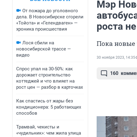
Мэр Нов
От пожара до уголовного
автобуса
дела. В Новосибирске сгорели
«Тойота» и «Гелендваген» —
роста не
хроника происшествия
Пока новые
Лося сбили на
новосибирской трассе —
видео
30 ноября 2023, 14:35
Спрос упал на 30-50%: как
160
комме
дорожает строительство
коттеджей и что влияет на
рост цен — разбор в карточках
Как спастись от жары без
кондиционера: 5 работающих
способов
Трамвай, чекисты и
«чудильник»: чем жила улица