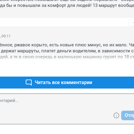
да бы и повышали за комфорт для людей! 13 маршрут вообще
, 09:11
ённое, ржавое корыто, есть новые плюс минус, но их мало. Ча
держат маршруты, платят деньги водителям, в зависимости с
дей, а те в свою очередь в маленькую машинку грузят по 18 ст
ам всего можно по паспорту 6, и 18 ещё сидят, это ужас, и нет 
аться общественным транспортом, так люди и покупают себе
я пробки, ни мерия, ни дпс не контролируют беспредел частн
делать государственным, весь
Читать все комментарии
Отп