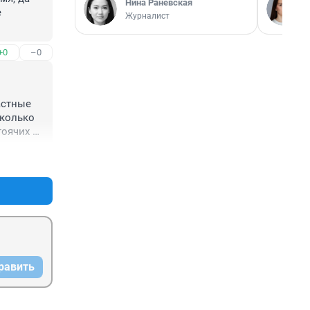
Нина Раневская
 
Журналист
+0
–0
стные 
колько 
оячих 
никакого 
+0
–0
 
иков. 
равить