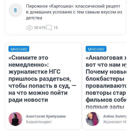
Пирожное «Картошка»: классический рецепт
5
в домашних условиях с тем самым вкусом из
детства
30 675
15
МНЕНИЕ
МНЕНИЕ
«Снимите это
«Аналоговая ж
немедленно»:
вот что нам ну
журналистке НГС
Почему новые
пришлось раздеться,
блокбастеры
чтобы попасть в суд, —
проваливаются,
на что можно пойти
повторы стары
ради новости
фильмов соби
полные залы
Анастасия Хрипушина
Алёна Золотух
Корреспондент
Журналист НГС