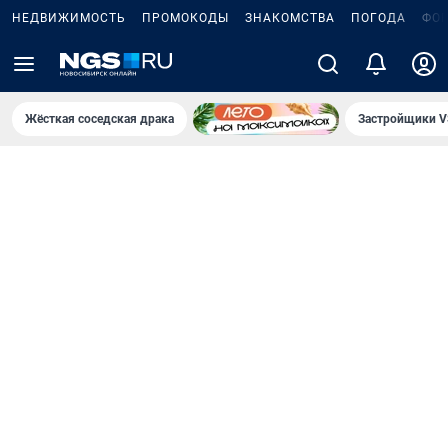
НЕДВИЖИМОСТЬ
ПРОМОКОДЫ
ЗНАКОМСТВА
ПОГОДА
ФО
Жёсткая соседская драка
Застройщики V