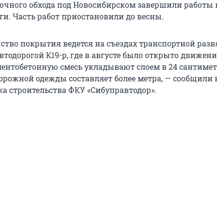
точного обхода под Новосибирском завершили работы н
ги. Часть работ приостановили до весны.
йство покрытия ведется на съездах транспортной разв
втодорогой К19-р, где в августе было открыто движени
ментобетонную смесь укладывают слоем в 24 сантимет
орожной одежды составляет более метра, — сообщили в
ка строительства ФКУ «Сибуправтодор».