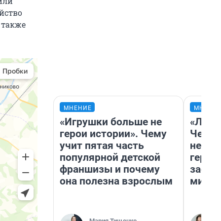
или
ойство
 также
МНЕНИЕ
МНЕНИ
«Игрушки больше не
«Люди
герои истории». Чему
Чем п
учит пятая часть
непон
популярной детской
герои
франшизы и почему
застр
она полезна взрослым
мисти
Мария Тищенко