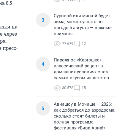
а 8,5
Суровой или мягкой будет
3
зима, можно узнать по
язки на
погоде 5 августа — важные
е через
приметы
ра,
77 679
12
 пресс-
Пирожное «Картошка»:
4
классический рецепт в
домашних условиях с тем
самым вкусом из детства
30 578
15
Авиашоу в Мочище — 2026:
5
как добраться до аэродрома,
сколько стоят билеты и
полная программа
фестиваля «Вива Авиа!»