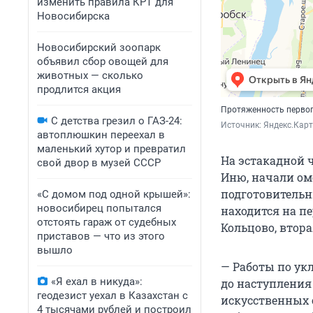
изменить правила КРТ для
Новосибирска
Новосибирский зоопарк
объявил сбор овощей для
животных — сколько
продлится акция
Протяженность первог
С детства грезил о ГАЗ-24:
Источник: 
Яндекс.Кар
автоплюшкин переехал в
маленький хутор и превратил
На эстакадной ч
свой двор в музей СССР
Иню, начали ом
подготовительн
«С домом под одной крышей»:
новосибирец попытался
находится на п
отстоять гараж от судебных
Кольцово, втора
приставов — что из этого
вышло
— Работы по ук
«Я ехал в никуда»:
до наступления
геодезист уехал в Казахстан с
искусственных 
4 тысячами рублей и построил