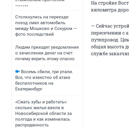
На стройке Вос
километра доро
Столкнулись на переезде:
поезд смял автомобиль
— Сейчас устро
между Мошково и Сокуром —
пересечении с а
фото последствий
путепровод. Це
общая высота д
Людям приходят уведомления
о зачислении денег на счет:
службе заказчи
почему верить этому опасно
Восемь сбили, три упали.
Все, что известно об атаке
беспилотников на
Екатеринбург
«Сжать зубы и работать»:
сколько жилья ввели в
Новосибирской области за
полгода и как изменилась
распроданность