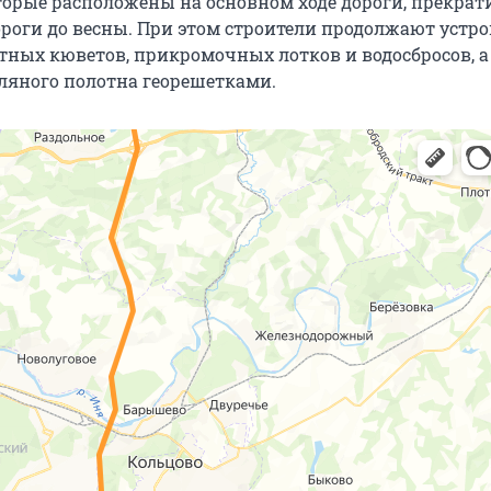
оторые расположены на основном ходе дороги, прекрат
ороги до весны. При этом строители продолжают устр
тных кюветов, прикромочных лотков и водосбросов, а
ляного полотна георешетками.