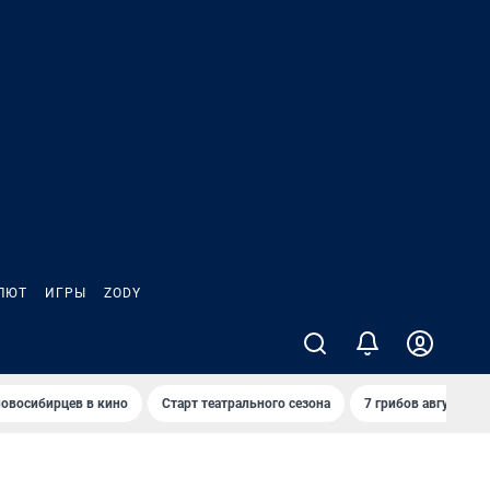
ЛЮТ
ИГРЫ
ZODY
овосибирцев в кино
Старт театрального сезона
7 грибов августа