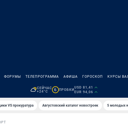
ФОРУМЫ
ТЕЛЕПРОГРАММА
АФИША
ГОРОСКОП
КУРСЫ ВА
USD 81,41
СЕЙЧАС
6
ПРОБКИ
+24°C
EUR 94,06
ики VS прокуратура
Августовский каталог новостроек
5 молодых н
ОРТ