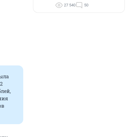
27 540
50
была
32
лей,
ния
ов