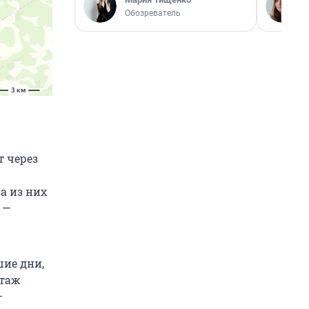
Обозреватель
т через
а из них
 —
шие дни,
нтаж
—