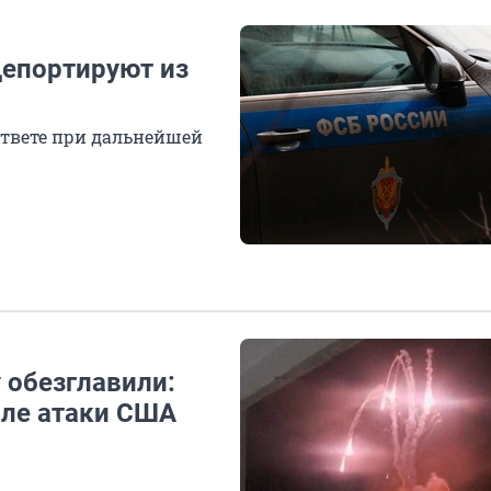
депортируют из
твете при дальнейшей
 обезглавили:
сле атаки США