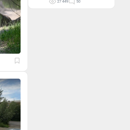
27 449
50