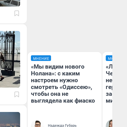
МНЕНИЕ
МНЕНИЕ
«Мы видим нового
«Люди 
Нолана»: с каким
Чем пр
настроем нужно
непоня
смотреть «Одиссею»,
герои 
чтобы она не
застря
выглядела как фиаско
мистич
Ли
Надежда Губарь