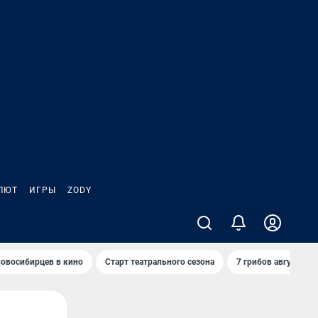
ЛЮТ
ИГРЫ
ZODY
овосибирцев в кино
Старт театрального сезона
7 грибов августа