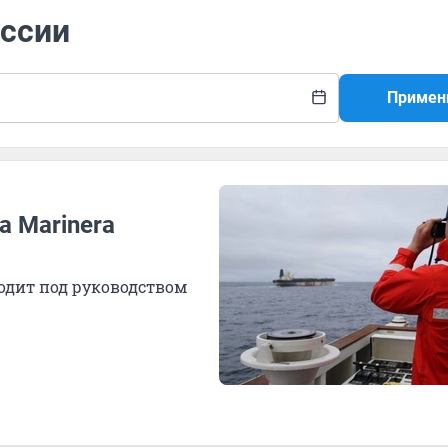
оссии
Примен
а Marinera
одит под руководством