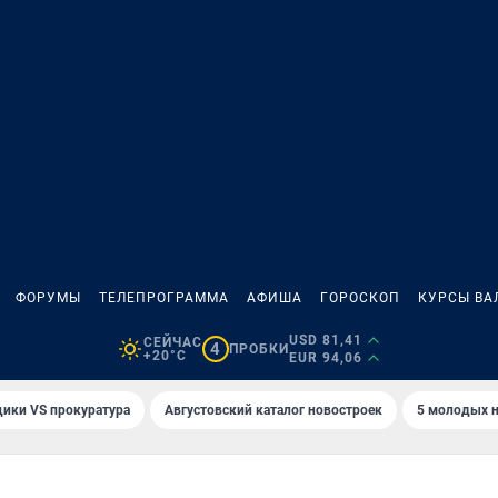
ФОРУМЫ
ТЕЛЕПРОГРАММА
АФИША
ГОРОСКОП
КУРСЫ ВА
USD 81,41
СЕЙЧАС
4
ПРОБКИ
+20°C
EUR 94,06
ики VS прокуратура
Августовский каталог новостроек
5 молодых н