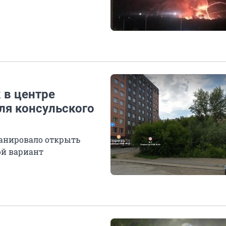
 в центре
ля консульского
анировало открыть
ой вариант