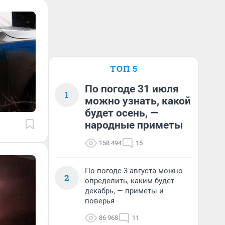
ТОП 5
По погоде 31 июля
1
можно узнать, какой
будет осень, —
народные приметы
158 494
15
По погоде 3 августа можно
2
определить, каким будет
декабрь, — приметы и
поверья
86 968
11