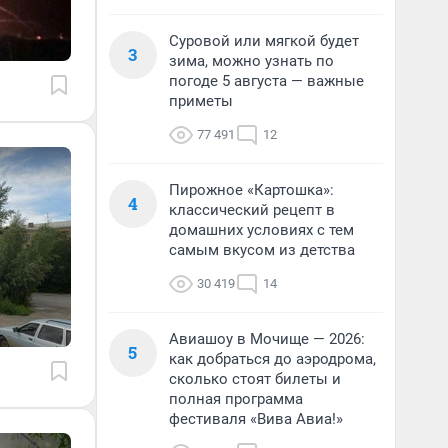
Суровой или мягкой будет
3
зима, можно узнать по
погоде 5 августа — важные
приметы
77 491
12
Пирожное «Картошка»:
4
классический рецепт в
домашних условиях с тем
самым вкусом из детства
30 419
14
Авиашоу в Мочище — 2026:
5
как добраться до аэродрома,
сколько стоят билеты и
полная программа
фестиваля «Вива Авиа!»