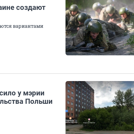
аине создают
яются вариантами
сило у мэрии
ульства Польши