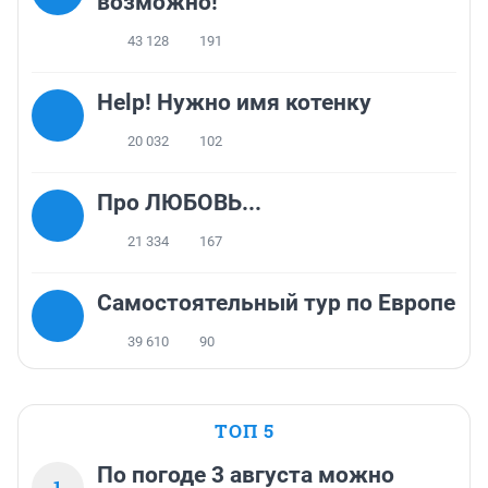
возможно!
43 128
191
Help! Нужно имя котенку
20 032
102
Про ЛЮБОВЬ...
21 334
167
Самостоятельный тур по Европе
39 610
90
ТОП 5
По погоде 3 августа можно
1