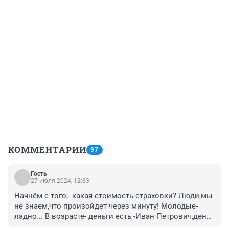
КОММЕНТАРИИ
97
Гость
27 июля 2024, 12:33
Начнём с того,- какая стоимость страховки? Люди,мы 
не знаем,что произойдет через минуту! Молодые- 
ладно... В возрасте- деньги есть -Иван Петрович,денег 
нет -Иван Кузьмич... Не экономьте на себе и своем 