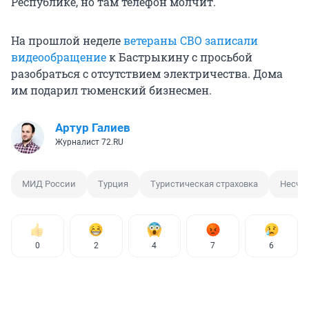
Республике, но там телефон молчит.
На прошлой неделе
ветераны СВО записали
видеообращение
к Бастрыкину с просьбой
разобраться с отсутствием электричества. Дома
им подарил тюменский бизнесмен.
Артур Галиев
Журналист 72.RU
МИД России
Турция
Туристическая страховка
Несчас
0
2
4
7
6