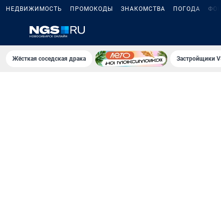
НЕДВИЖИМОСТЬ
ПРОМОКОДЫ
ЗНАКОМСТВА
ПОГОДА
ФО
Жёсткая соседская драка
Застройщики V