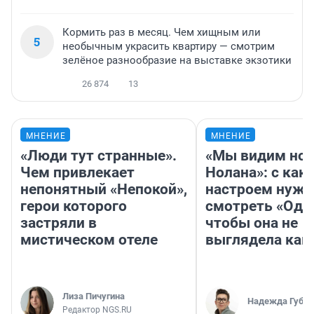
Кормить раз в месяц. Чем хищным или
5
необычным украсить квартиру — смотрим
зелёное разнообразие на выставке экзотики
26 874
13
МНЕНИЕ
МНЕНИЕ
«Люди тут странные».
«Мы видим нов
Чем привлекает
Нолана»: с как
непонятный «Непокой»,
настроем нужн
герои которого
смотреть «Оди
застряли в
чтобы она не
мистическом отеле
выглядела как
Лиза Пичугина
Надежда Губар
Редактор NGS.RU