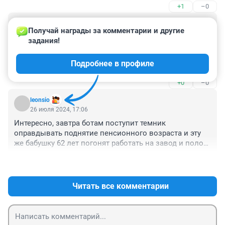
+1
–0
имуществе. Проверено временем,и- 
дорогами...Профессия- не страховщик
Гость
26 июля 2024, 18:20
Получай награды за комментарии и другие 
задания!
Наши мед работники намного грамотнее турецких , 
просто у них мед техника современнее и лек средства 
Подробнее в профиле
. Искренне жаль женщину и ее близких, страховая ее 
просто бросила . Обращалась я в госпиталь в 
+0
–0
Стамбуле , ценник как и у нас в России но увы …
знаний у докторов мало. Им бы только 
leonsio
косметологию оперировать и онко лечить ….
26 июля 2024, 17:06
Интересно, завтра ботам поступит темник 
оправдывать поднятие пенсионного возраста и эту 
же бабушку 62 лет погонят работать на завод и полоть 
на 30 градусной жаре картошку.
+0
–1
Читать все комментарии