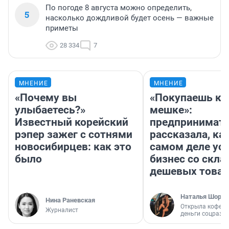
По погоде 8 августа можно определить,
5
насколько дождливой будет осень — важные
приметы
28 334
7
МНЕНИЕ
МНЕНИЕ
«Почему вы
«Покупаешь ко
улыбаетесь?»
мешке»:
Известный корейский
предпринимат
рэпер зажег с сотнями
рассказала, как
новосибирцев: как это
самом деле ус
было
бизнес со скл
дешевых това
Наталья Шорох
Нина Раневская
Открыла кофейн
Журналист
деньги соцразв