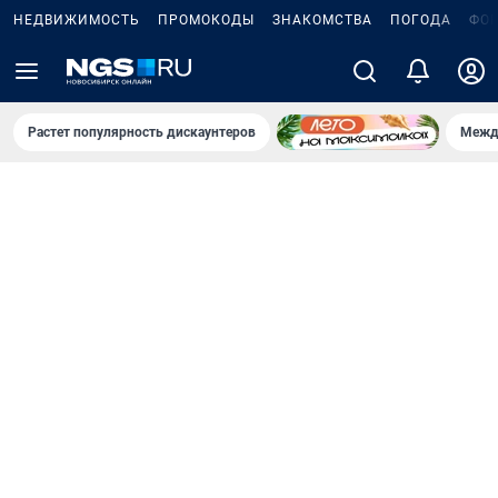
НЕДВИЖИМОСТЬ
ПРОМОКОДЫ
ЗНАКОМСТВА
ПОГОДА
ФО
Растет популярность дискаунтеров
Межд