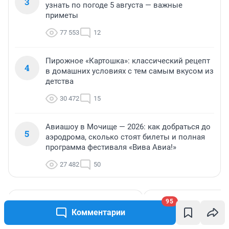
3
узнать по погоде 5 августа — важные
приметы
77 553
12
Пирожное «Картошка»: классический рецепт
4
в домашних условиях с тем самым вкусом из
детства
30 472
15
Авиашоу в Мочище — 2026: как добраться до
5
аэродрома, сколько стоят билеты и полная
программа фестиваля «Вива Авиа!»
27 482
50
95
МНЕНИЕ
МНЕНИЕ
Комментарии
«Мы видим нового
Наследие, кото
Нолана»: с каким
чудом не разва