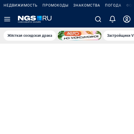
НЕДВИЖИМОСТЬ
ПРОМОКОДЫ
ЗНАКОМСТВА
ПОГОДА
ФО
Жёсткая соседская драка
Застройщики V