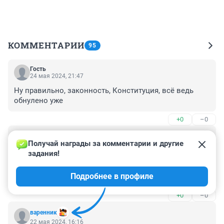
КОММЕНТАРИИ
95
Гость
24 мая 2024, 21:47
Ну правильно, законность, Конституция, всё ведь 
обнулено уже
+0
–0
Гость
24 мая 2024, 19:45
Получай награды за комментарии и другие 
задания!
Религия - опиум для народа. Можно быть диким и 
искать евреев в турбине самолёта при этом бить себя 
Подробнее в профиле
в грудь, "львы" , но с мозгами рептилий.
+0
–0
варенник
22 мая 2024, 16:16