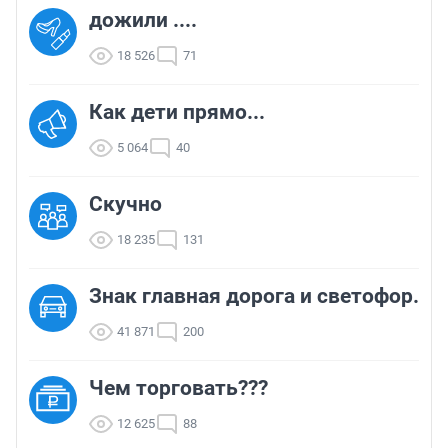
дожили ....
18 526
71
Как дети прямо...
5 064
40
Скучно
18 235
131
Знак главная дорога и светофор.
41 871
200
Чем торговать???
12 625
88