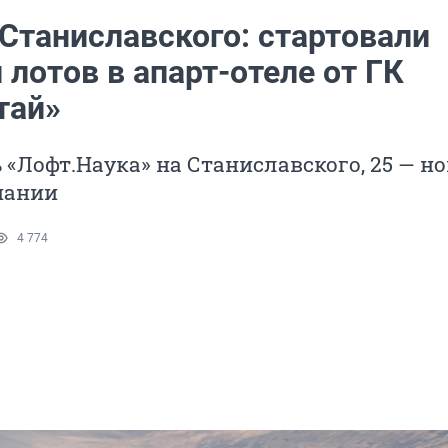
 Станиславского: стартовали
лотов в апарт-отеле от ГК
тай»
 «Лофт.Наука» на Станиславского, 25 — н
пании
4 774