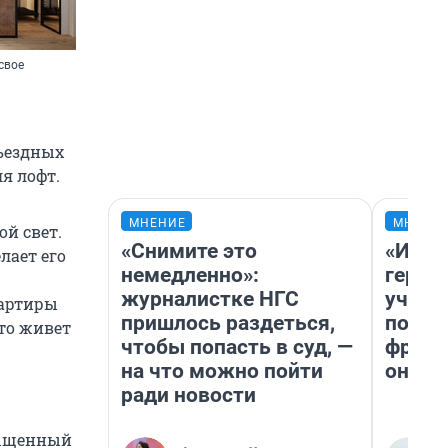
свое
ъездных
я лофт.
МНЕНИЕ
МНЕНИ
ой свет.
«Снимите это
«Игру
лает его
немедленно»:
герои
журналистке НГС
учит 
вартиры
пришлось раздеться,
попул
то живет
чтобы попасть в суд, —
франш
на что можно пойти
она п
ради новости
сыщенный