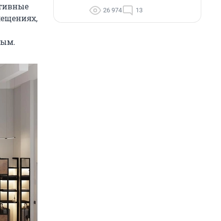
ативные
26 974
13
мещениях,
ным.