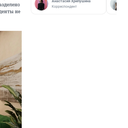
Анастасия Хрипушина
азделено
Корреспондент
иденты не