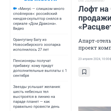
Erid: 2SDnjdsRWM7
Лофт на
«Минус — слишком много
спойлеров»: российский
продажи 
ниндзя-скульптор снялся в
сериале «Дом Дракона».
«Расцве
Видео
Апарт-отель
Орангутану Бату из
Новосибирского зоопарка
проект ком
исполнилось 27 лет
23 апреля 2024, 10:00
Пенсионеры получат
прибавку: кому придут
дополнительные выплаты с 1
сентября
Звезды услышат желания:
шесть небесных тел
выстроятся в линию на
параде планет — как
правильно провести день