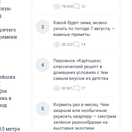
х
78 054
12
енную
д
Какой будет зима, можно
3
узнать по погоде 7 августа, —
рячего
важные приметы
времени
56 222
14
Пирожное «Картошка»:
4
классический рецепт в
домашних условиях с тем
рейших
самым вкусом из детства
К
30 901
17
Для
знь в
Кормить раз в месяц. Чем
под
5
хищным или необычным
украсить квартиру — смотрим
зелёное разнообразие на
выставке экзотики
,5 метра