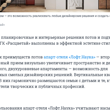
ом — это возможность реализовать любые дизайнерские решения и создать 
тай»
 планировочные и интерьерные решения лотов и под
 ГК «Расцветай» выполнены в эффектной эстетике стил
х преимуществ лотов
апарт-отеля «Лофт.Наука»
— втор
рный прием визуально увеличивает пространство и де
 того, двухуровневые апартаменты — возможность для
мых смелых дизайнерских решений. Вертикальные к
В них гармонично размещаются семьи с детьми и те, к
ители творческих и публичных профессий.
ользования апарт-отеля «Лофт.Наука» учитывают на