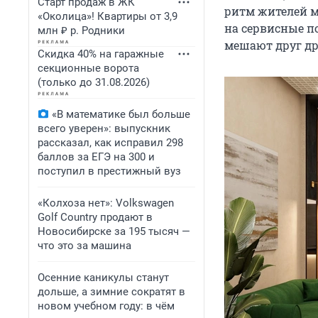
Старт продаж в ЖК
ритм жителей ме
«Околица»! Квартиры от 3,9
на сервисные по
млн ₽ р. Родники
мешают друг др
Скидка 40% на гаражные
секционные ворота
(только до 31.08.2026)
«В математике был больше
всего уверен»: выпускник
рассказал, как исправил 298
баллов за ЕГЭ на 300 и
поступил в престижный вуз
«Колхоза нет»: Volkswagen
Golf Сountry продают в
Новосибирске за 195 тысяч —
что это за машина
Осенние каникулы станут
дольше, а зимние сократят в
новом учебном году: в чём