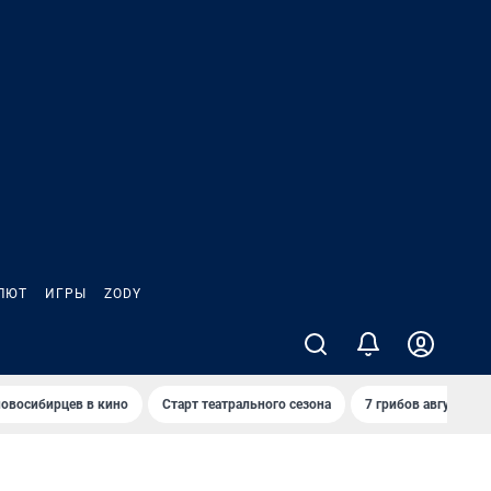
ЛЮТ
ИГРЫ
ZODY
овосибирцев в кино
Старт театрального сезона
7 грибов августа