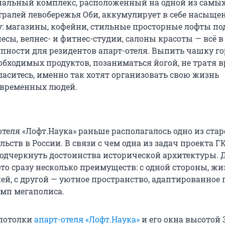
альный комплекс, расположенный на одной из самы
ралей левобережья Оби, аккумулирует в себе насыщ
: магазины, кофейни, стильные просторные лофты по
сы, велнес- и фитнес-студии, салоны красоты — всё в
пности для резидентов апарт-отеля. Выпить чашку го
еобходимых продуктов, позаниматься йогой, не тратя 
гласитесь, именно так хотят организовать свою жизнь
овременных людей.
отеля «Лофт.Наука» раньше располагалось одно из ста
ьств в России. В связи с чем одна из задач проекта Г
подчеркнуть достоинства исторической архитектуры. 
то сразу несколько преимуществ: с одной стороны, жи
ей, с другой — уютное пространство, адаптированное 
мп мегаполиса.
потолки
апарт-отеля «Лофт.Наука»
и его окна высотой 3