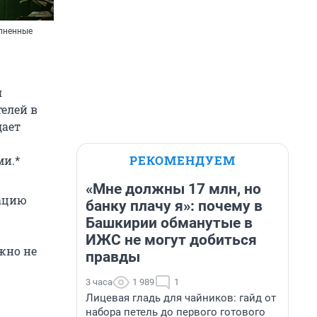
олненные
я
елей в
дает
РЕКОМЕНДУЕМ
ми.*
«Мне должны 17 млн, но
ацию
банку плачу я»: почему в
Башкирии обманутые в
ИЖС не могут добиться
жно не
правды
3 часа
1 989
1
Лицевая гладь для чайников: гайд от
набора петель до первого готового