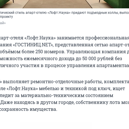
ический стиль апарт-отелю «Лофт.Наука» придают подъездные холлы, вып
-проекту
тай»
арт-отеля «Лофт.Наука» занимается профессиональна
ания «ГОСТИНИЦ.NET», представленная сетью апарт-от
 объёмом более 250 номеров. Управляющая компания 
можность ежемесячного дохода до 50 000 рублей без
личного участия в процессе управления апартамента
» выполняет ремонтно-отделочные работы, комплект
еле «Лофт.Наука» мебелью и техникой под ключ, ищет
следит за материально-техническим состоянием
Даже находясь в другом городе, собственнику лота мо
 сохранность имущества.