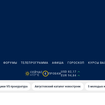
ФОРУМЫ
ТЕЛЕПРОГРАММА
АФИША
ГОРОСКОП
КУРСЫ ВА
USD 82,17
СЕЙЧАС
4
ПРОБКИ
+17°C
EUR 94,84
ики VS прокуратура
Августовский каталог новостроек
5 молодых н