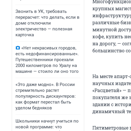
Многофункцион
крупных магист
Звонить в УК, требовать
инфраструктуру
перерасчет: что делать, если в
различные бизне
доме отключили
электричество — полезная
минутной досту
карточка
кофе, купить н
на дорогу, — со
«Нет некрасивых городов,
большинство с
есть недофинансированные».
Путешественники проехали
2000 километров по Уралу на
машине — стоило ли оно того
На месте апарт-
научных издател
«Это даже модно». В России
«Расцветай» — 
стремительно растет
популярность дискаунтеров:
покупателя же э
как формат перестал быть
здании с истори
уделом бедняков
динамичный те
Школьники начнут учиться по
новой программе: что
Пятиметровые 