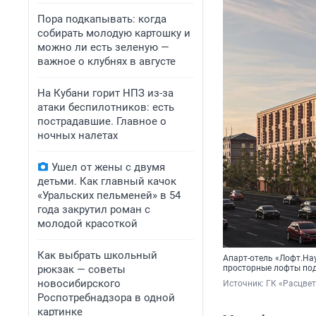
Пора подкапывать: когда
собирать молодую картошку и
можно ли есть зеленую —
важное о клубнях в августе
На Кубани горит НПЗ из-за
атаки беспилотников: есть
пострадавшие. Главное о
ночных налетах
Ушел от жены с двумя
детьми. Как главный качок
«Уральских пельменей» в 54
года закрутил роман с
молодой красоткой
Как выбрать школьный
Апарт-отель «Лофт.На
рюкзак — советы
просторные лофты под 
новосибирского
Источник: 
ГК «Расцве
Роспотребнадзора в одной
картинке