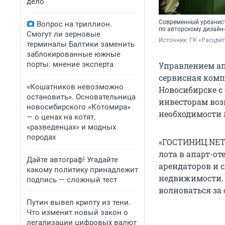
дело
Современный урбанист
Вопрос на триллион.
по авторскому дизайн
Смогут ли зерновые
Источник: 
ГК «Расцве
терминалы Балтики заменить
заблокированные южные
порты: мнение эксперта
Управлением ап
сервисная комп
«Кошатников невозможно
Новосибирске с
остановить». Основательница
инвесторам воз
новосибирского «Котомира»
необходимости 
— о ценах на котят,
«разведенцах» и модных
породах
«ГОСТИНИЦ.NET
лота в апарт-от
Дайте автограф! Угадайте
арендаторов и 
какому политику принадлежит
недвижимости. 
подпись — сложный тест
волноваться за
Путин вывел крипту из тени.
Что изменит новый закон о
легализации цифровых валют