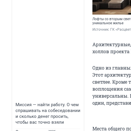
Лофты со вторым свет
уникальное жилье
Источник: 
ГК «Расцве
Архитектурные,
холлов проекта
Одно из главны
Этот архитекту
светлее. Кроме
воплощения са
универсальны. 
один, представ
Миссия — найти работу. О чем
спрашивать на собеседовании
и сколько денег просить,
чтобы вас точно взяли
Места общего п