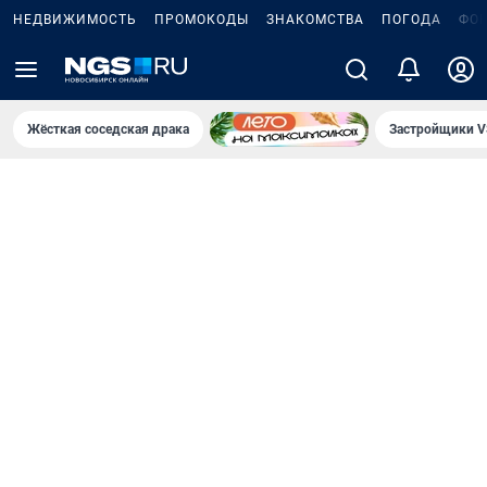
НЕДВИЖИМОСТЬ
ПРОМОКОДЫ
ЗНАКОМСТВА
ПОГОДА
ФО
Жёсткая соседская драка
Застройщики V