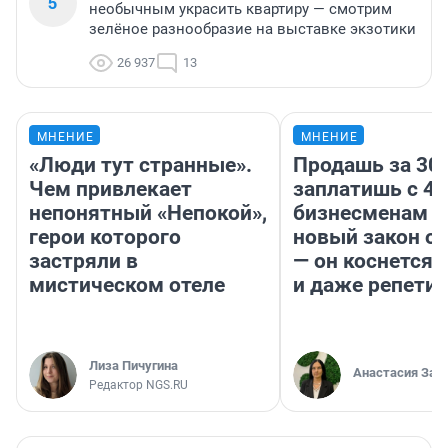
5
необычным украсить квартиру — смотрим
зелёное разнообразие на выставке экзотики
26 937
13
МНЕНИЕ
МНЕНИЕ
«Люди тут странные».
Продашь за 300
Чем привлекает
заплатишь с 40
непонятный «Непокой»,
бизнесменам г
герои которого
новый закон о 
застряли в
— он коснется 
мистическом отеле
и даже репети
Лиза Пичугина
Анастасия Зав
Редактор NGS.RU