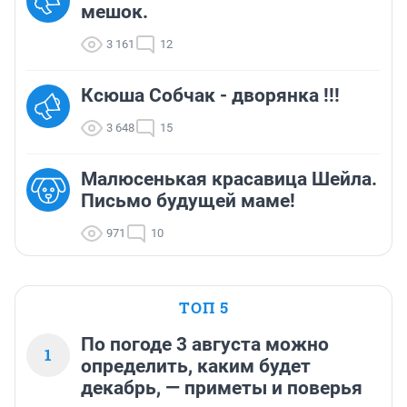
мешок.
3 161
12
Ксюша Собчак - дворянка !!!
3 648
15
Малюсенькая красавица Шейла.
Письмо будущей маме!
971
10
ТОП 5
По погоде 3 августа можно
1
определить, каким будет
декабрь, — приметы и поверья