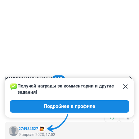
КОММЕНТАРИИ
112
Получай награды за комментарии и другие 
задания!
Гость
10 апреля 2023, 11:58
Подробнее в профиле
Очень обидно за страну, в которой это "короли"
+0
–0
274984527
9 апреля 2023, 17:02