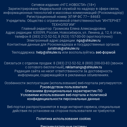
Сетевое издание «НГС.НОВОСТИ» (18+)
Зарегистрировано Федеральной службой по надзору в сфере связи,
информационных технологий и массовых коммуникаций (Роскомнадзор)
Регистрационный номер ЭЛ № ФС 77— 84683
Учредитель: Общество с ограниченной ответственностью "ИНТЕРНЕТ
ТЕХНОЛОГИИ"
Главный редактор: Громкова Елена Александровна
Адрес редакции: 630099, Россия, Новосибирск, ул. Ленина, д. 12, 6 этаж,
телефон 8 (383) 212-52-52, 8 (923) 157-00-00 (круглосуточно)
Электронный адрес редакции:
ngs@shkulev.ru
Контактные данные для Роскомнадзора и государственных органов:
juristnsk@shkulev.ru
Техподдержка:
help@shkulev.ru
или воспользуйтесь
веб-формой
Связаться с отделом продаж: 8 (383) 212-52-52, 8 (800) 200-03-83 (звонок
с сотового бесплатный),
reklamangs@shkulev.ru
Редакция сайта не несет ответственности за достоверность
информации, содержащейся в рекламных объявлениях.
Особенности эксплуатации (использования) веб-портала регулируются:
Руководством пользователя
Описанием функциональных характеристик ПО
Условиями использования веб-портала и политикой
конфиденциальности персональных данных
Веб-портал распространяется в виде интернет-сервиса, специальные
действия по установке на стороне пользователя не требуются
Политика использования cookies
Рекомендательные системы