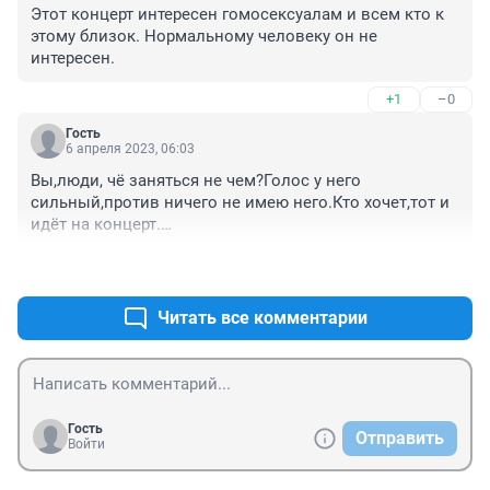
Этот концерт интересен гомосексуалам и всем кто к 
этому близок. Нормальному человеку он не 
интересен.
+1
–0
Гость
6 апреля 2023, 06:03
Вы,люди, чё заняться не чем?Голос у него 
сильный,против ничего не имею него.Кто хочет,тот и 
идёт на концерт.

Лучше своими семьями займитесь,это уж от 
+0
–0
безделья,митинги..обсуждения,осуждения..на себя 
посмотрите ..А лучше к дачному сезону 
готовьтесь,сажайте овощи и не засоряйте эфир
Читать все комментарии
Гость
Отправить
Войти