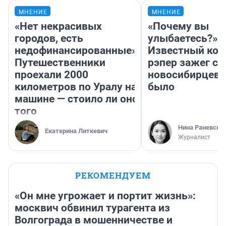
МНЕНИЕ
МНЕНИЕ
«Нет некрасивых
«Почему вы
городов, есть
улыбаетесь?»
недофинансированные».
Известный кор
Путешественники
рэпер зажег с 
проехали 2000
новосибирцев: 
километров по Уралу на
было
машине — стоило ли оно
того
Нина Раневска
Екатерина Литкевич
Журналист
РЕКОМЕНДУЕМ
«Он мне угрожает и портит жизнь»:
москвич обвинил турагента из
Волгограда в мошенничестве и