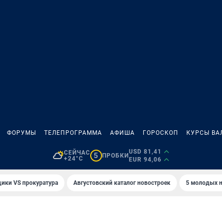
ФОРУМЫ
ТЕЛЕПРОГРАММА
АФИША
ГОРОСКОП
КУРСЫ ВА
USD 81,41
СЕЙЧАС
5
ПРОБКИ
+24°C
EUR 94,06
ики VS прокуратура
Августовский каталог новостроек
5 молодых н