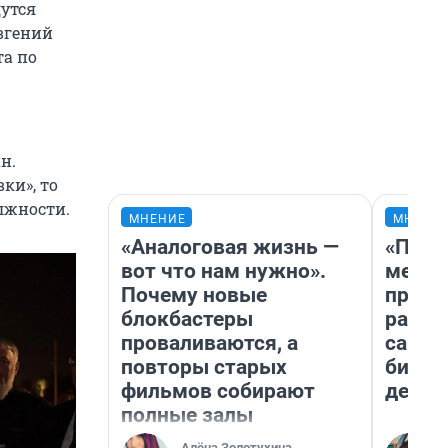
дутся
вгений
та по
н.
ки», то
лжности.
МНЕНИЕ
МНЕНИ
«Аналоговая жизнь —
«Поку
вот что нам нужно».
мешке
Почему новые
предп
блокбастеры
расска
проваливаются, а
самом
повторы старых
бизне
фильмов собирают
дешев
полные залы
Алёна Золотухина