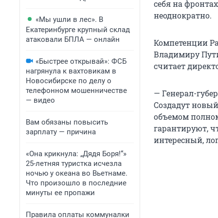
себя на фронтах
неоднократно.
«Мы ушли в лес». В
Екатеринбурге крупный склад
атаковали БПЛА — онлайн
Компетенции Ра
Владимиру Пути
«Быстрее открывай»: ФСБ
считает директ
нагрянула к вахтовикам в
Новосибирске по делу о
телефонном мошенничестве
— Генерал-губе
— видео
Создадут новый
объемом полном
Вам обязаны повысить
гарантируют, чт
зарплату — причина
интересный, ло
«Она крикнула: „Дядя Боря!“»
25-летняя туристка исчезла
ночью у океана во Вьетнаме.
Что произошло в последние
минуты ее пропажи
Правила оплаты коммуналки