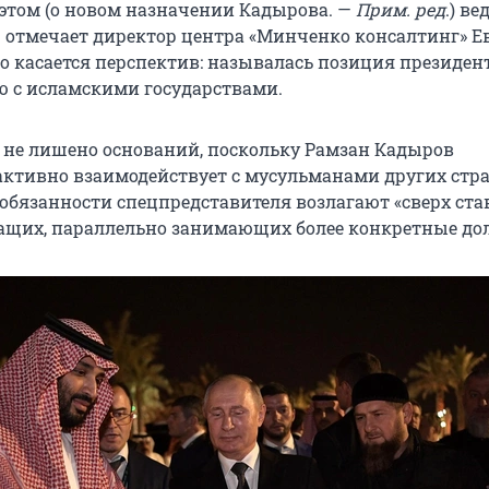
 этом (о новом назначении Кадырова. —
Прим. ред
.) ве
— отмечает директор центра «Минченко консалтинг» Е
о касается перспектив: называлась позиция президен
 с исламскими государствами.
не лишено оснований, поскольку Рамзан Кадыров
активно взаимодействует с мусульманами других стра
обязанности спецпредставителя возлагают «сверх став
жащих, параллельно занимающих более конкретные до