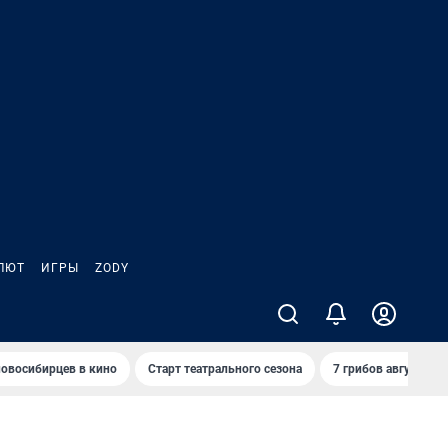
ЛЮТ
ИГРЫ
ZODY
овосибирцев в кино
Старт театрального сезона
7 грибов августа