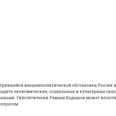
стрившейся внешнеполитической обстановки России 
ладить экономические, социальные и культурные связ
ранами. Гипотетически Рамзан Кадыров может вплот
вопросом.