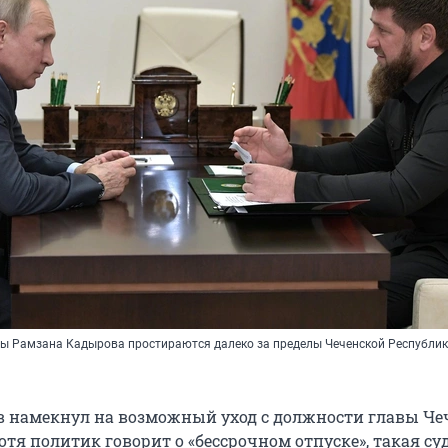
ы Рамзана Кадырова простираются далеко за пределы Чеченской Республи
 намекнул на возможный уход с должности главы Че
отя политик говорит о «бессрочном отпуске», такая суд