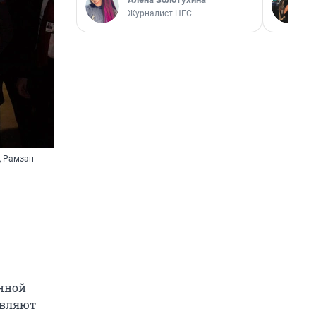
Журналист НГС
, Рамзан
енной
являют