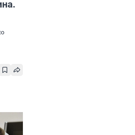
ина.
но