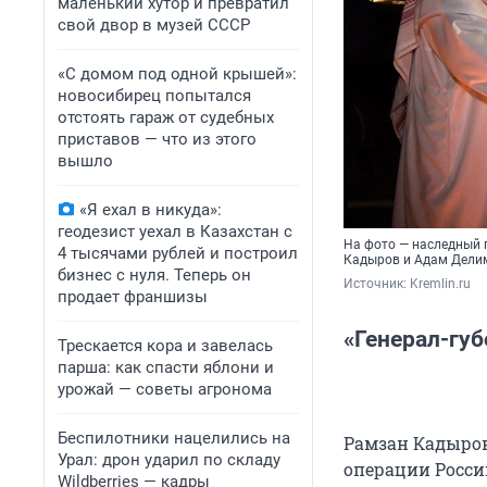
маленький хутор и превратил
свой двор в музей СССР
«С домом под одной крышей»:
новосибирец попытался
отстоять гараж от судебных
приставов — что из этого
вышло
«Я ехал в никуда»:
геодезист уехал в Казахстан с
На фото — наследный 
4 тысячами рублей и построил
Кадыров и Адам Делим
бизнес с нуля. Теперь он
Источник: 
Kremlin.ru
продает франшизы
«Генерал-гу
Трескается кора и завелась
парша: как спасти яблони и
урожай — советы агронома
Беспилотники нацелились на
Рамзан Кадыров
Урал: дрон ударил по складу
операции Росси
Wildberries — кадры