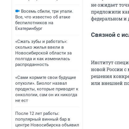
не ожидает точн
Восемь сбили, три упали.
предложили ка
Все, что известно об атаке
федеральном и 
беспилотников на
Екатеринбург
Связной с и
«Сжать зубы и работать»:
сколько жилья ввели в
Новосибирской области за
полгода и как изменилась
Институт специ
распроданность
новой России с
решения конкре
«Сами кормите свои будущие
или внешней п
опухоли». Биолог назвал
продукты, которые приводят к
онкологии, сам он их никогда
не ест
После 12 лет работы:
популярный винный бар в
центре Новосибирска объявил