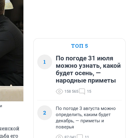
ТОП 5
По погоде 31 июля
1
можно узнать, какой
будет осень, —
народные приметы
158 565
15
ки
По погоде 3 августа можно
2
определить, каким будет
декабрь, — приметы и
поверья
ченской
ьба его
87 041
11