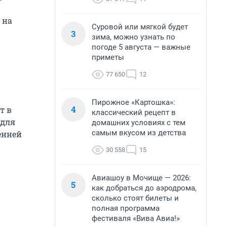
 на
Суровой или мягкой будет
3
зима, можно узнать по
погоде 5 августа — важные
приметы
77 650
12
Пирожное «Картошка»:
4
т в
классический рецепт в
 для
домашних условиях с тем
самым вкусом из детства
енней
30 558
15
Авиашоу в Мочище — 2026:
5
как добраться до аэродрома,
сколько стоят билеты и
полная программа
фестиваля «Вива Авиа!»