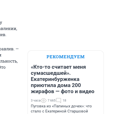
у
авлении,
ев.
равлев. —
м
РЕКОМЕНДУЕМ
льность,
«Кто-то считает меня
Это
сумасшедшей».
Екатеринбурженка
приютила дома 200
жирафов — фото и видео
3 часа
7 665
18
Пуговка из «Папиных дочек»: что
стало с Екатериной Старшовой