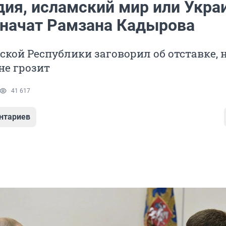
дия, исламский мир или Укра
значат Рамзана Кадырова
ской Республики заговорил об отставке, 
не грозит
41 617
нтариев