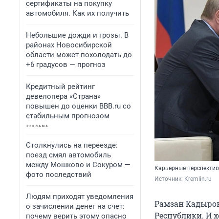
сертификаты на покупку
автомобиля. Как их получить
Небольшие дожди и грозы. В
районах Новосибирской
области может похолодать до
+6 градусов — прогноз
Кредитный рейтинг
девелопера «Страна»
повышен до оценки BBB.ru со
стабильным прогнозом
Столкнулись на переезде:
поезд смял автомобиль
между Мошково и Сокуром —
Карьерные перспектив
фото последствий
Источник: 
Kremlin.ru
Людям приходят уведомления
Рамзан Кадыров
о зачислении денег на счет:
Республики. И х
почему верить этому опасно