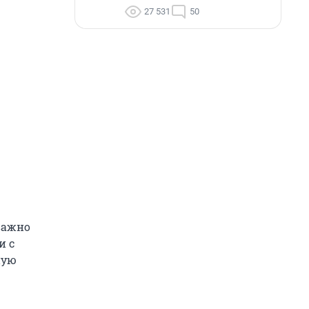
27 531
50
важно
и с
ную