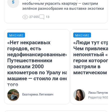
5
необычным украсить квартиру — смотрим
зелёное разнообразие на выставке экзотики
27 055
13
МНЕНИЕ
МНЕНИЕ
«Нет некрасивых
«Люди тут стр
городов, есть
Чем привлекае
недофинансированные».
непонятный «Н
Путешественники
герои которого
проехали 2000
застряли в
километров по Уралу на
мистическом о
машине — стоило ли оно
того
Лиза Пичугина
Екатерина Литкевич
Редактор NGS.R