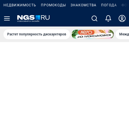
НЕДВИЖИМОСТЬ
ПРОМОКОДЫ
ЗНАКОМСТВА
ПОГОДА
ФО
Растет популярность дискаунтеров
Межд