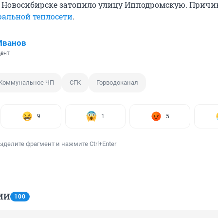
в Новосибирске затопило улицу Ипподромскую. Причи
ральной теплосети
.
Иванов
ент
Коммунальное ЧП
СГК
Горводоканал
9
1
5
ыделите фрагмент и нажмите Ctrl+Enter
ИИ
100