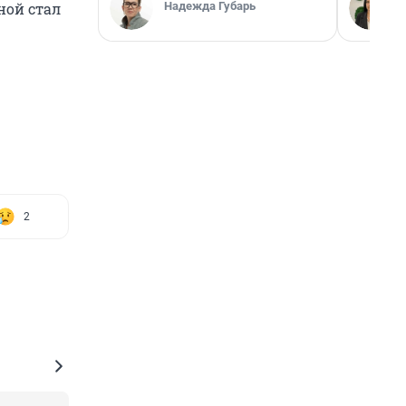
Надежда Губарь
ной стал
2