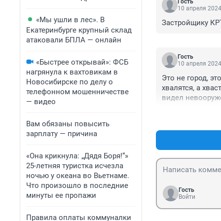
Гость
10 апреля 2024
«Мы ушли в лес». В
Застройщику КРТ
Екатеринбурге крупный склад
атаковали БПЛА — онлайн
Гость
«Быстрее открывай»: ФСБ
10 апреля 2024
нагрянула к вахтовикам в
Это не город, эт
Новосибирске по делу о
хвалятся, а хвас
телефонном мошенничестве
видел невоору
— видео
Вам обязаны повысить
зарплату — причина
«Она крикнула: „Дядя Боря!“»
25-летняя туристка исчезла
ночью у океана во Вьетнаме.
Что произошло в последние
Гость
минуты ее пропажи
Войти
Правила оплаты коммуналки