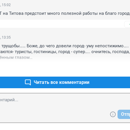
, 15:02
 на Титова предстоит много полезной работы на благо город
, 13:35
о трущобы…… Боже, до чего довели город- уму непостижимо….. 
таются- туристы, гостиницы, город - супер….. очнитесь, господа, 
жённым глазом…
Читать все комментарии
Отп