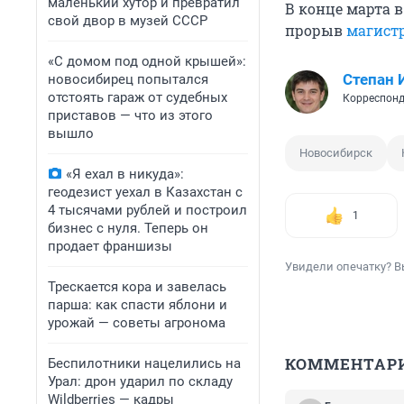
маленький хутор и превратил
В конце марта 
свой двор в музей СССР
прорыв
магист
«С домом под одной крышей»:
Степан 
новосибирец попытался
отстоять гараж от судебных
Корреспонд
приставов — что из этого
вышло
Новосибирск
«Я ехал в никуда»:
геодезист уехал в Казахстан с
4 тысячами рублей и построил
1
бизнес с нуля. Теперь он
продает франшизы
Увидели опечатку? В
Трескается кора и завелась
парша: как спасти яблони и
урожай — советы агронома
КОММЕНТАР
Беспилотники нацелились на
Урал: дрон ударил по складу
Wildberries — кадры