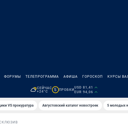
ФОРУМЫ
ТЕЛЕПРОГРАММА
АФИША
ГОРОСКОП
КУРСЫ ВА
USD 81,41
СЕЙЧАС
5
ПРОБКИ
+24°C
EUR 94,06
ики VS прокуратура
Августовский каталог новостроек
5 молодых н
СКЛЮЗИВ