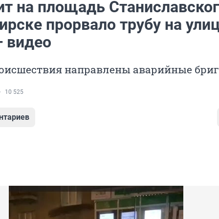
ит на площадь Станиславског
ирске прорвало трубу на ули
— видео
роисшествия направлены аварийные бри
10 525
нтариев