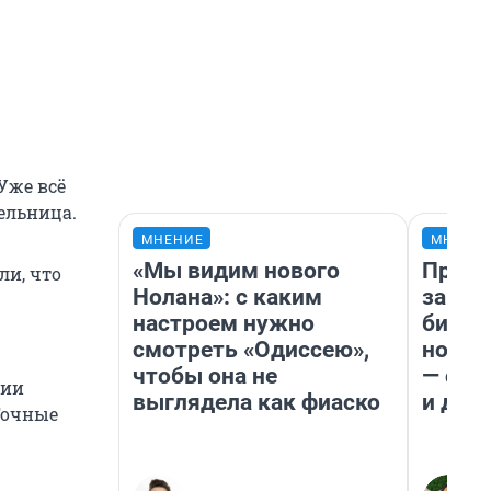
 Уже всё
ельница.
МНЕНИЕ
МНЕНИ
«Мы видим нового
Прода
ли, что
Нолана»: с каким
запла
настроем нужно
бизне
смотреть «Одиссею»,
новый
чтобы она не
— он 
нии
выглядела как фиаско
и даж
Точные