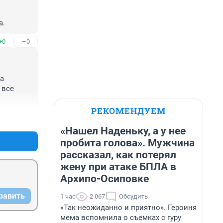
а.
+0
–0
а 
все 
РЕКОМЕНДУЕМ
+0
–0
«Нашел Наденьку, а у нее
пробита голова». Мужчина
рассказал, как потерял
жену при атаке БПЛА в
Архипо-Осиповке
равить
1 час
2 067
Обсудить
«Так неожиданно и приятно». Героиня
мема вспомнила о съемках с гуру