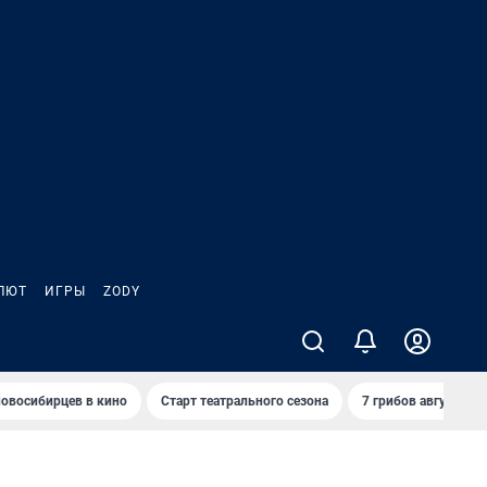
ЛЮТ
ИГРЫ
ZODY
овосибирцев в кино
Старт театрального сезона
7 грибов августа