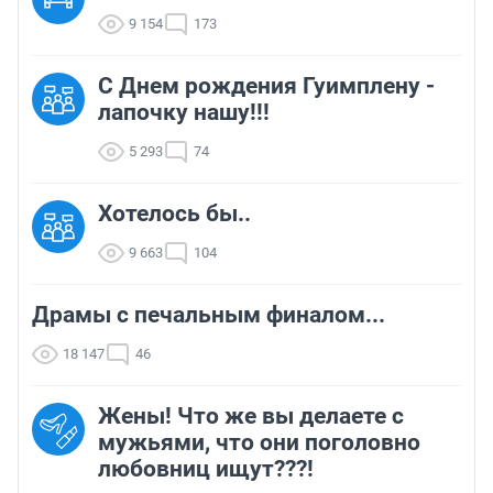
9 154
173
С Днем рождения Гуимплену -
лапочку нашу!!!
5 293
74
Хотелось бы..
9 663
104
Драмы с печальным финалом...
18 147
46
Жены! Что же вы делаете с
мужьями, что они поголовно
любовниц ищут???!