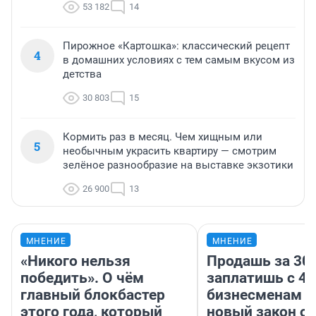
53 182
14
Пирожное «Картошка»: классический рецепт
4
в домашних условиях с тем самым вкусом из
детства
30 803
15
Кормить раз в месяц. Чем хищным или
5
необычным украсить квартиру — смотрим
зелёное разнообразие на выставке экзотики
26 900
13
МНЕНИЕ
МНЕНИЕ
«Никого нельзя
Продашь за 300
победить». О чём
заплатишь с 40
главный блокбастер
бизнесменам г
этого года, который
новый закон о 