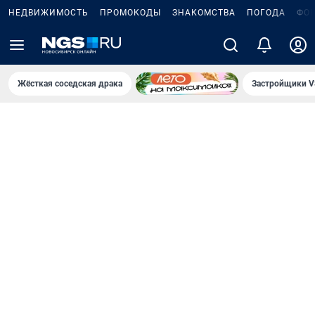
НЕДВИЖИМОСТЬ
ПРОМОКОДЫ
ЗНАКОМСТВА
ПОГОДА
ФО
Жёсткая соседская драка
Застройщики V