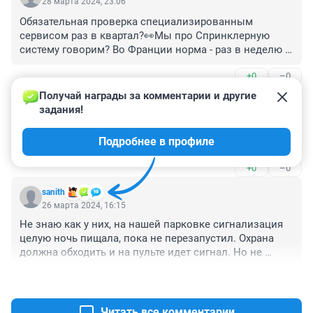
28 марта 2024, 23:06
Обязательная проверка специализированным 
сервисом раз в квартал?👀Мы про Спринклерную 
систему говорим? Во Франции норма - раз в неделю в 
местах общего скопления первой категории. И по 
+0
–0
поводу экстракции дыма я не поняла. Эти моторы 
выдерживают 400градусов. Что? Ни один не 
Получай награды за комментарии и другие 
Гость
сработал? И ещё: если разблркировка электрозамка 
26 марта 2024, 16:52
задания!
на двери эвакуационного выхода не сработала, разве 
примерно такая же вода пишется в девятом разделе 
по закону не должена быть установлена тревожная 
Подробнее в профиле
проектной документации.
кнопка разблокировки рядом с выходом?
+0
–0
sanith
26 марта 2024, 16:15
Не знаю как у них, на нашей парковке сигнализация 
целую ночь пищала, пока не перезапустил. Охрана 
должна обходить и на пульте идет сигнал. Но не 
пришли.
+0
–0
Читать все комментарии