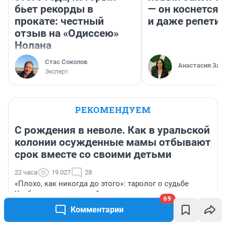
бьет рекорды в
— он коснется 
прокате: честный
и даже репети
отзыв на «Одиссею»
Нолана
Стас Соколов
Анастасия Зав
Эксперт
РЕКОМЕНДУЕМ
С рождения в неволе. Как в уральской
колонии осужденные мамы отбывают
срок вместе со своими детьми
22 часа
19 027
28
«Плохо, как никогда до этого»: таролог о судьбе
Кузбасса и его жителей в августе
69
Комментарии
Знаменитая тикток-блогер, рассказывавшая о борьбе