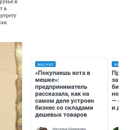
рузья и
т в
ортрету
кая
МНЕНИЕ
МНЕНИ
«Покупаешь кота в
Прода
мешке»:
запла
предприниматель
бизне
рассказала, как на
новый
самом деле устроен
— он 
бизнес со складами
и даж
дешевых товаров
Наталья Шорохова