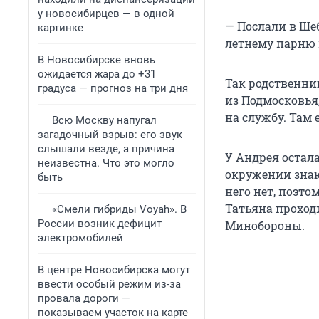
у новосибирцев — в одной
— Послали в Шеб
картинке
летнему парню 
В Новосибирске вновь
ожидается жара до +31
Так родственни
градуса — прогноз на три дня
из Подмосковья
на службу. Там 
Всю Москву напугал
загадочный взрыв: его звук
слышали везде, а причина
У Андрея остала
неизвестна. Что это могло
окружении знаю
быть
него нет, поэто
Татьяна проход
«Смели гибриды Voyah». В
России возник дефицит
Минобороны.
электромобилей
В центре Новосибирска могут
ввести особый режим из-за
провала дороги —
показываем участок на карте