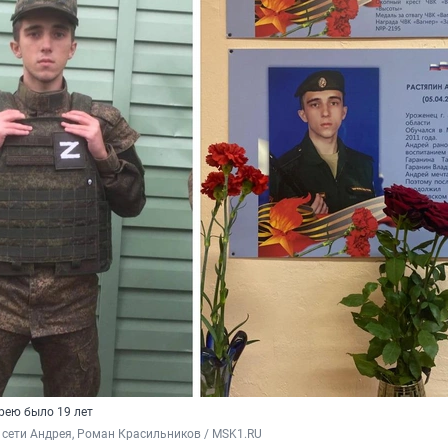
рею было 19 лет
сети Андрея, Роман Красильников / MSK1.RU