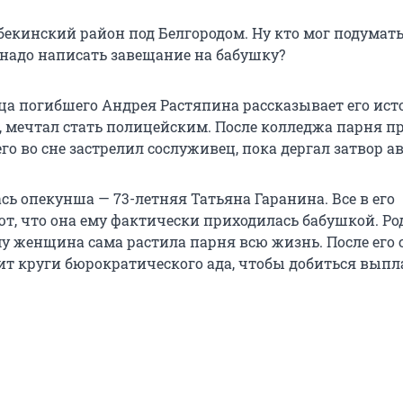
екинский район под Белгородом. Ну кто мог подумать,
надо написать завещание на бабушку?
ца погибшего Андрея Растяпина рассказывает его ист
, мечтал стать полицейским. После колледжа парня п
его во сне застрелил сослуживец, пока дергал затвор а
сь опекунша — 73-летняя Татьяна Гаранина. Все в его
т, что она ему фактически приходилась бабушкой. Ро
му женщина сама растила парня всю жизнь. После его
ит круги бюрократического ада, чтобы добиться выпл