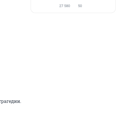
27 580
50
трагедии.