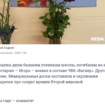
ый Андрею
ильников / MSK1.RU
ящены двум бывшим ученикам школы, погибшим на 
старше — Игорь — воевал в составе ЧВК «Вагнер». Друг
рею. Мемориальные доски поставили в окружении
ырезок про солдат времен Второй мировой.
ез года — помните!