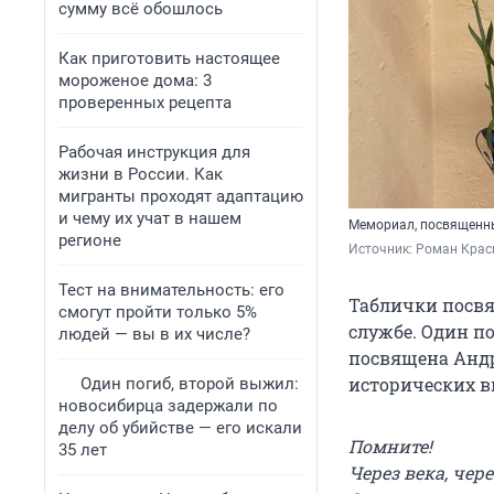
сумму всё обошлось
Как приготовить настоящее
мороженое дома: 3
проверенных рецепта
Рабочая инструкция для
жизни в России. Как
мигранты проходят адаптацию
и чему их учат в нашем
Мемориал, посвященн
регионе
Источник: 
Роман Крас
Тест на внимательность: его
Таблички посв
смогут пройти только 5%
службе. Один по
людей — вы в их числе?
посвящена Анд
исторических в
Один погиб, второй выжил:
новосибирца задержали по
делу об убийстве — его искали
Помните!
35 лет
Через века, чер