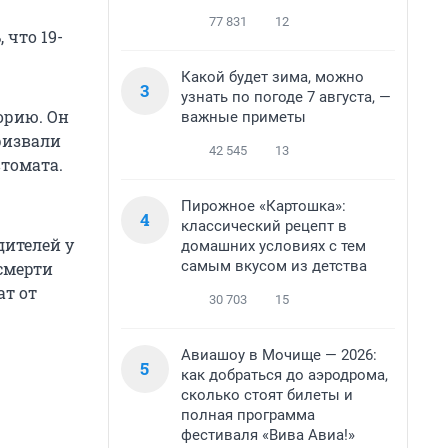
77 831
12
 что 19-
Какой будет зима, можно
3
узнать по погоде 7 августа, —
орию. Он
важные приметы
ризвали
42 545
13
втомата.
Пирожное «Картошка»:
4
классический рецепт в
дителей у
домашних условиях с тем
самым вкусом из детства
 смерти
ат от
30 703
15
Авиашоу в Мочище — 2026:
5
как добраться до аэродрома,
сколько стоят билеты и
полная программа
фестиваля «Вива Авиа!»