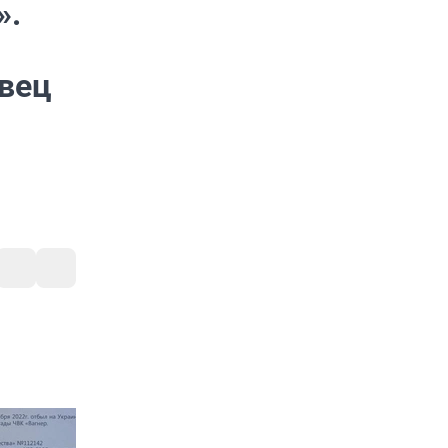
».
ивец