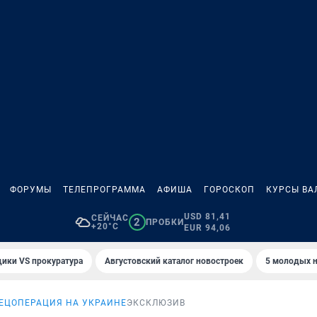
ФОРУМЫ
ТЕЛЕПРОГРАММА
АФИША
ГОРОСКОП
КУРСЫ ВА
USD 81,41
СЕЙЧАС
2
ПРОБКИ
+20°C
EUR 94,06
ики VS прокуратура
Августовский каталог новостроек
5 молодых н
ЕЦОПЕРАЦИЯ НА УКРАИНЕ
ЭКСКЛЮЗИВ