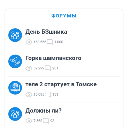
ФОРУМЫ
День БЗшника
168 666
1 000
Горка шампанского
59 299
261
теле 2 стартует в Томске
15 095
151
Должны ли?
7 568
93