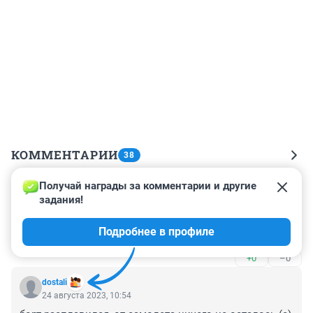
КОММЕНТАРИИ
38
Получай награды за комментарии и другие 
Гость
24 августа 2023, 11:20
задания!
Вроде умный был мужик Пригожин , а не понял что 
Подробнее в профиле
начатое надо до конца доводить ...
+0
–0
dostali
24 августа 2023, 10:54