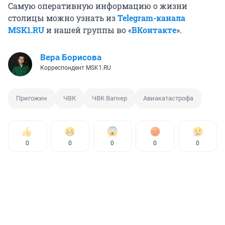
Самую оперативную информацию о жизни
столицы можно узнать из
Telegram-канала
MSK1.RU
и нашей группы во «
ВКонтакте
».
Вера Борисова
Корреспондент MSK1.RU
Пригожин
ЧВК
ЧВК Вагнер
Авиакатастрофа
0
0
0
0
0