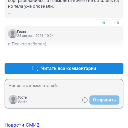
борт расплавился, от самолета ничего не осталось (с)

но тела уже опознали.

интересно, это пропустят?
+0
–0
Гость
24 августа 2023, 10:24
и Песков заболел)
+1
–0
Читать все комментарии
Гость
Отправить
Войти
Новости СМИ2