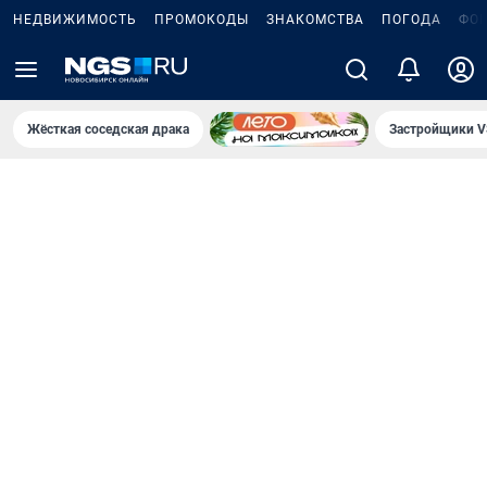
НЕДВИЖИМОСТЬ
ПРОМОКОДЫ
ЗНАКОМСТВА
ПОГОДА
ФО
Жёсткая соседская драка
Застройщики V