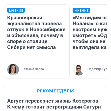
МНЕНИЕ
МНЕНИЕ
Красноярская
«Мы видим нов
журналистка провела
Нолана»: с как
отпуск в Новосибирске
настроем нужн
и объяснила, почему в
смотреть «Оди
споре о столице
чтобы она не
Сибири нет смысла
выглядела как
Татьяна Зарва
Надежда Губар
РЕКОМЕНДУЕМ
Август перевернет жизнь Козерогов.
К чему готовит ретроградный Сатурн