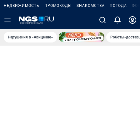
НЕДВИЖИМОСТЬ
ПРОМОКОДЫ
ЗНАКОМСТВА
ПОГОДА
ФО
Нарушения в «Авиценне»
Роботы-доставщ