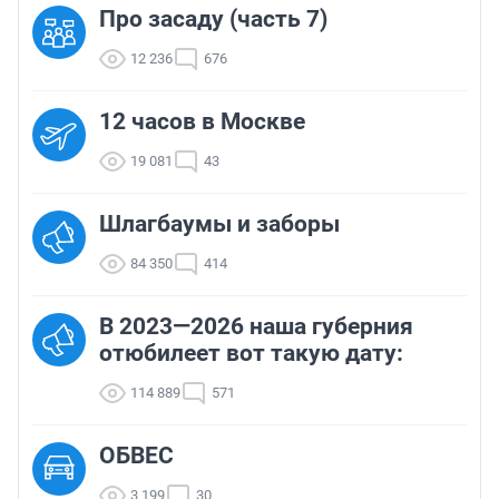
Про засаду (часть 7)
12 236
676
12 часов в Москве
19 081
43
Шлагбаумы и заборы
84 350
414
В 2023—2026 наша губерния
отюбилеет вот такую дату:
114 889
571
ОБВЕС
3 199
30