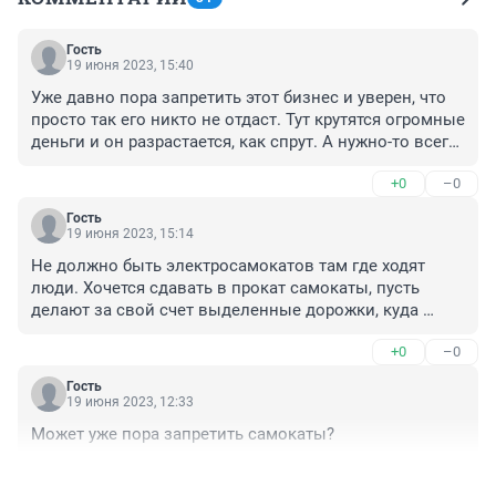
Гость
19 июня 2023, 15:40
Уже давно пора запретить этот бизнес и уверен, что 
просто так его никто не отдаст. Тут крутятся огромные 
деньги и он разрастается, как спрут. А нужно-то всего 
лишь обычными голосами депутатских 
+0
–0
законодателей любого региона наложить запрет и 
всё. Но такую кормушку прикрыть, это нажить себе 
Гость
опасных врагов. Так сколько же надо выплакать 
19 июня 2023, 15:14
слёз, переломать костей, чтобы понять, что этот 
Не должно быть электросамокатов там где ходят 
каршеринковый электросамокат опасен для жизни?
люди. Хочется сдавать в прокат самокаты, пусть 
делают за свой счет выделенные дорожки, куда 
пешеходам вход запрещен.
+0
–0
Гость
19 июня 2023, 12:33
Может уже пора запретить самокаты?
+0
–0