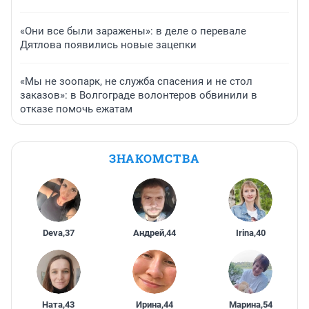
«Они все были заражены»: в деле о перевале
Дятлова появились новые зацепки
«Мы не зоопарк, не служба спасения и не стол
заказов»: в Волгограде волонтеров обвинили в
отказе помочь ежатам
ЗНАКОМСТВА
Deva
,
37
Андрей
,
44
Irina
,
40
Ната
,
43
Ирина
,
44
Марина
,
54