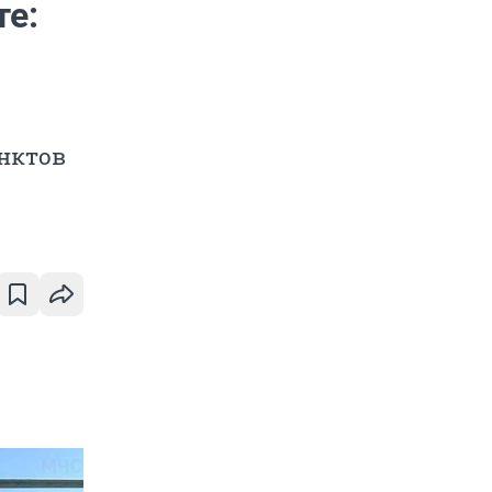
те:
нктов