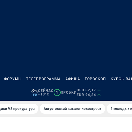
ФОРУМЫ
ТЕЛЕПРОГРАММА
АФИША
ГОРОСКОП
КУРСЫ ВА
USD 82,17
СЕЙЧАС
1
ПРОБКИ
+19°C
EUR 94,84
ики VS прокуратура
Августовский каталог новостроек
5 молодых н