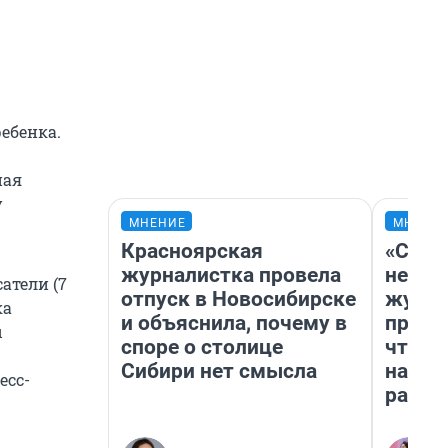
ебенка.
ная
у
МНЕНИЕ
МНЕНИ
Красноярская
«Сним
журналистка провела
немед
атели (7
отпуск в Новосибирске
журна
ка
и объяснила, почему в
пришл
ы
споре о столице
чтобы
Сибири нет смысла
на чт
есс-
ради 