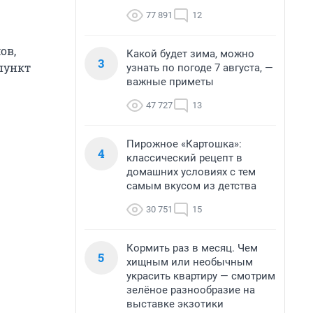
77 891
12
ов,
Какой будет зима, можно
3
пункт
узнать по погоде 7 августа, —
важные приметы
47 727
13
Пирожное «Картошка»:
4
классический рецепт в
домашних условиях с тем
самым вкусом из детства
30 751
15
Кормить раз в месяц. Чем
5
хищным или необычным
украсить квартиру — смотрим
зелёное разнообразие на
выставке экзотики