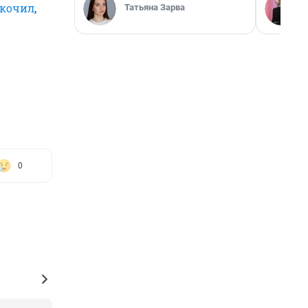
скочил
,
Татьяна Зарва
0