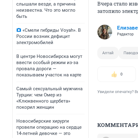
Вчера стало изв
слышали везде, а причина
неизвестна. Что это могло
затопило элект
быть
Елизаве
«Смели гибриды Voyah». В
Редактор
России возник дефицит
электромобилей
Алтай
Паводо
В центре Новосибирска могут
ввести особый режим из-за
провала дороги —
показываем участок на карте
0
Самый сексуальный мужчина
Увидели опечатку? В
Турции: чем Омер из
«Клюквенного щербета»
покорил женщин
Новосибирские хирурги
КОММЕНТАР
провели операцию на сердце
14-летней девочке — это