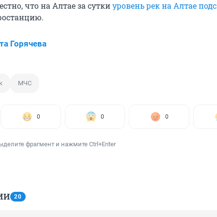
естно, что на Алтае за сутки
уровень рек на Алтае под
ростанцию.
та Горячева
к
МЧС
0
0
0
ыделите фрагмент и нажмите Ctrl+Enter
ИИ
20