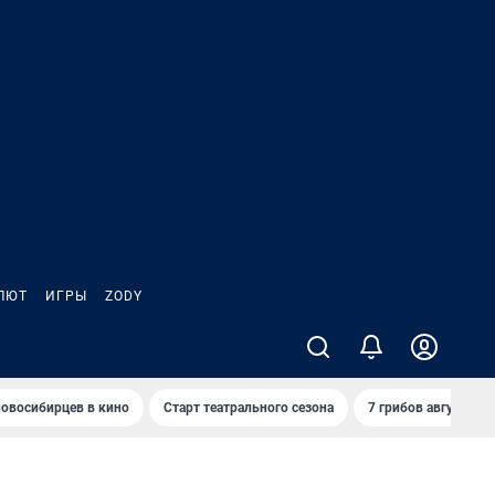
ЛЮТ
ИГРЫ
ZODY
овосибирцев в кино
Старт театрального сезона
7 грибов августа