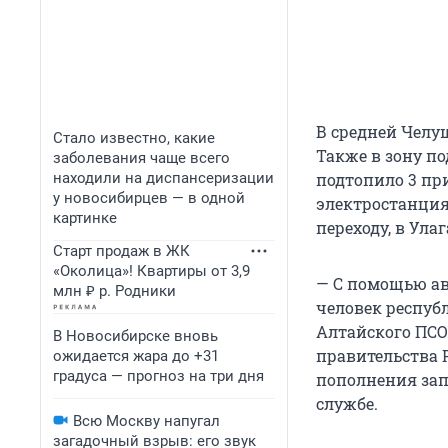
В средней Челуш
Стало известно, какие
Также в зону п
заболевания чаще всего
находили на диспансеризации
подтопило 3 пр
у новосибирцев — в одной
электростанция
картинке
переходу, в Ула
Старт продаж в ЖК
«Околица»! Квартиры от 3,9
— С помощью ав
млн ₽ р. Родники
человек респуб
Алтайского ПСО
В Новосибирске вновь
правительства 
ожидается жара до +31
градуса — прогноз на три дня
пополнения зап
службе.
Всю Москву напугал
загадочный взрыв: его звук