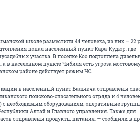
манской школе разместили 44 человека, из них — 22 р
одтопления попал населенный пункт Кара-Кудюр, где
иусадебных участка. В поселке Коо подтоплена дизель
, а в населенном пункте Чибиля есть угроза мостовом
ганском районе действует режим ЧС.
иации в населенный пункт Балыкча отправлены спас
ликанского поисково-спасательного отряда и 4 челове
) с необходимым оборудованием, оперативные групп
Республики Алтай и Главного управления. Также для
асов отправлены продукты питания, — сообщили в пр