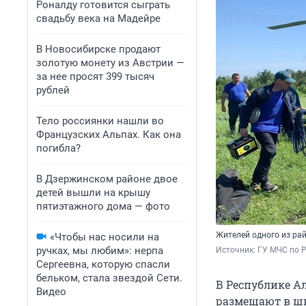
Роналду готовится сыграть
свадьбу века на Мадейре
В Новосибирске продают
золотую монету из Австрии —
за нее просят 399 тысяч
рублей
Тело россиянки нашли во
Французских Альпах. Как она
погибла?
В Дзержинском районе двое
детей вышли на крышу
пятиэтажного дома — фото
Жителей одного из ра
«Чтобы нас носили на
ручках, мы любим»: нерпа
Источник: 
ГУ МЧС по 
Сергеевна, которую спасли
бельком, стала звездой Сети.
В Республике А
Видео
размещают в шк