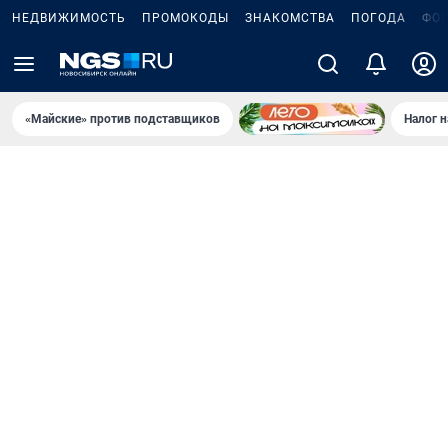
НЕДВИЖИМОСТЬ
ПРОМОКОДЫ
ЗНАКОМСТВА
ПОГОДА
ФО
«Майские» против подставщиков
Налог 