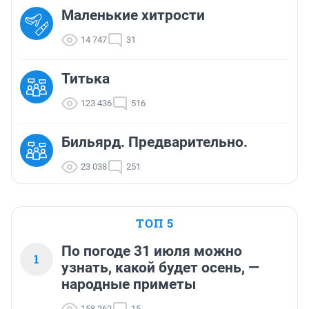
Маленькие хитрости
14 747
31
Титька
123 436
516
Бильярд. Предварительно.
23 038
251
ТОП 5
По погоде 31 июля можно
1
узнать, какой будет осень, —
народные приметы
158 262
15