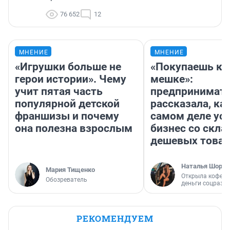
76 652
12
МНЕНИЕ
МНЕНИЕ
«Игрушки больше не
«Покупаешь ко
герои истории». Чему
мешке»:
учит пятая часть
предпринимат
популярной детской
рассказала, как
франшизы и почему
самом деле ус
она полезна взрослым
бизнес со скл
дешевых това
Наталья Шорох
Мария Тищенко
Открыла кофейн
Обозреватель
деньги соцразв
РЕКОМЕНДУЕМ