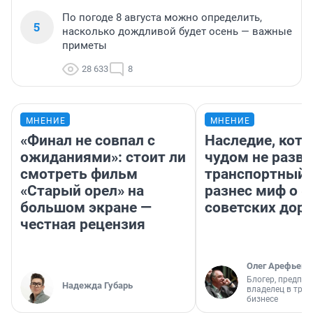
По погоде 8 августа можно определить,
5
насколько дождливой будет осень — важные
приметы
28 633
8
МНЕНИЕ
МНЕНИЕ
«Финал не совпал с
Наследие, кото
ожиданиями»: стоит ли
чудом не разва
смотреть фильм
транспортный 
«Старый орел» на
разнес миф о 
большом экране —
советских доро
честная рецензия
Олег Арефьев
Блогер, предпри
Надежда Губарь
владелец в тра
бизнесе