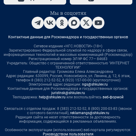
Мы в соцсетях
Контактные данные для Роскомнадзора и государственных органов
Сетевое издание «НГС.НОВОСТИ» (18+)
Зарегистрировано Федеральной службой по надзору в сфере связи,
информационных технологий и массовых коммуникаций (Роскомнадзор)
Регистрационный номер ЭЛ № ФС 77— 84683
Учредитель: Общество с ограниченной ответственностью "ИНТЕРНЕТ
ТЕХНОЛОГИИ"
Главный редактор: Громкова Елена Александровна
Адрес редакции: 630099, Россия, Новосибирск, ул. Ленина, д. 12, 6 этаж,
телефон 8 (383) 212-52-52, 8 (923) 157-00-00 (круглосуточно)
Электронный адрес редакции:
ngs@shkulev.ru
Контактные данные для Роскомнадзора и государственных органов:
juristnsk@shkulev.ru
Техподдержка:
help@shkulev.ru
или воспользуйтесь
веб-формой
Связаться с отделом продаж: 8 (383) 212-52-52, 8 (800) 200-03-83 (звонок
с сотового бесплатный),
reklamangs@shkulev.ru
Редакция сайта не несет ответственности за достоверность
информации, содержащейся в рекламных объявлениях.
Особенности эксплуатации (использования) веб-портала регулируются:
Руководством пользователя