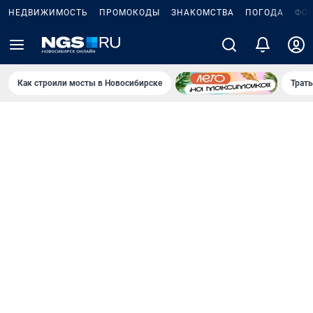
НЕДВИЖИМОСТЬ
ПРОМОКОДЫ
ЗНАКОМСТВА
ПОГОДА
ФО
Как строили мосты в Новосибирске
Траты