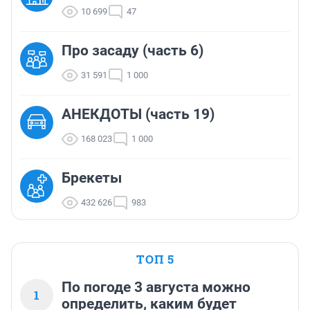
10 699
47
Про засаду (часть 6)
31 591
1 000
АНЕКДОТЫ (часть 19)
168 023
1 000
Брекеты
432 626
983
ТОП 5
По погоде 3 августа можно
1
определить, каким будет