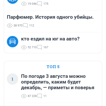
19 046
175
Парфюмер. История одного убийцы.
38 970
112
кто ездил на юг на авто?
52 710
167
ТОП 5
По погоде 3 августа можно
1
определить, каким будет
декабрь, — приметы и поверья
87 228
11