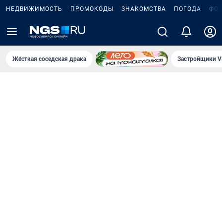
НЕДВИЖИМОСТЬ
ПРОМОКОДЫ
ЗНАКОМСТВА
ПОГОДА
ФО
Жёсткая соседская драка
Застройщики V