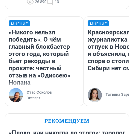
26 890
13
МНЕНИЕ
МНЕНИЕ
«Никого нельзя
Красноярская
победить». О чём
журналистка п
главный блокбастер
отпуск в Ново
этого года, который
и объяснила, п
бьет рекорды в
споре о столиц
прокате: честный
Сибири нет см
отзыв на «Одиссею»
Нолана
Стас Соколов
Татьяна Зарва
Эксперт
РЕКОМЕНДУЕМ
«Плохо, как никогда до этого»: таролог