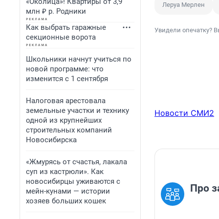
«Околица»! Квартиры от 3,9
Леруа Мерлен
млн ₽ р. Родники
Как выбрать гаражные
Увидели опечатку? В
секционные ворота
Школьники начнут учиться по
новой программе: что
изменится с 1 сентября
Налоговая арестовала
земельные участки и технику
Новости СМИ2
одной из крупнейших
строительных компаний
Новосибирска
«Жмурясь от счастья, лакала
суп из кастрюли». Как
новосибирцы уживаются с
Про з
мейн-кунами — истории
хозяев больших кошек