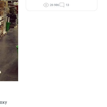
26 986
13
упку