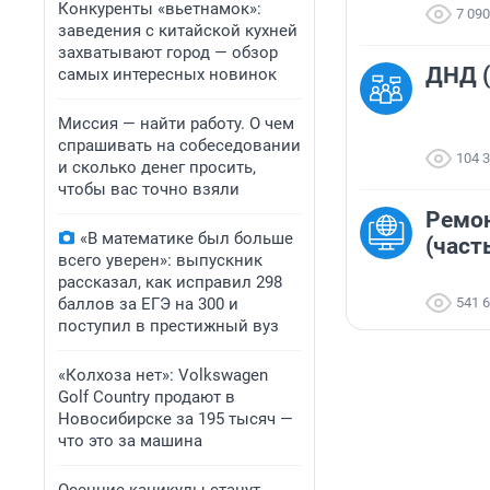
Конкуренты «вьетнамок»:
7 090
заведения с китайской кухней
захватывают город — обзор
ДНД (
самых интересных новинок
Миссия — найти работу. О чем
спрашивать на собеседовании
104 
и сколько денег просить,
чтобы вас точно взяли
Ремон
«В математике был больше
(часть
всего уверен»: выпускник
рассказал, как исправил 298
баллов за ЕГЭ на 300 и
541 
поступил в престижный вуз
«Колхоза нет»: Volkswagen
Golf Сountry продают в
Новосибирске за 195 тысяч —
что это за машина