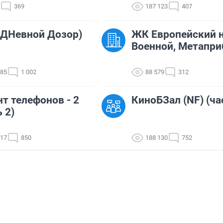
369
187 123
407
ДНевной Дозор)
ЖК Европейский 
Военной, Метапри
385
1 002
88 579
312
т телефонов - 2
КиноБЗал (NF) (ча
 2)
617
850
188 130
752