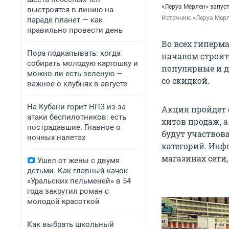
«Леруа Мерлен» запус
выстроятся в линию на
Источник: 
«Леруа Мер
параде планет — как
правильно провести день
Во всех гиперм
Пора подкапывать: когда
началом строит
собирать молодую картошку и
популярные и д
можно ли есть зеленую —
со скидкой.
важное о клубнях в августе
На Кубани горит НПЗ из-за
Акция пройдет с
атаки беспилотников: есть
хитов продаж, а
пострадавшие. Главное о
будут участвова
ночных налетах
категорий. Инф
магазинах сети,
Ушел от жены с двумя
детьми. Как главный качок
«Уральских пельменей» в 54
года закрутил роман с
молодой красоткой
Как выбрать школьный