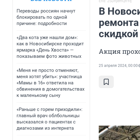
Erid: 2SDnjemQnYq
В Новос
Переводы россиян начнут
блокировать по одной
ремонта
причине: подробности
скидкой
«Два кота уже нашли дом»:
как в Новосибирске проходит
Акция прох
ярмарка «День Хвоста» —
показываем фото животных
25 апреля 2024, 00:00
«Меня не просто отменяют,
меня хотят убить»: участница
«Мамы в 16» ответила на
обвинения в домогательствах
к маленькому сыну
«Раньше с горем приходили»:
главный врач облбольницы
высказался о пациентах с
диагнозами из интернета