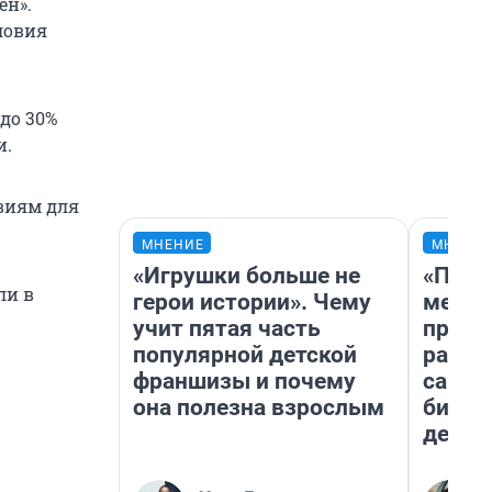
ен».
ловия
до 30%
и.
виям для
МНЕНИЕ
МНЕНИ
«Игрушки больше не
«Поку
ли в
герои истории». Чему
мешке
учит пятая часть
предп
популярной детской
расска
франшизы и почему
самом
она полезна взрослым
бизне
дешев