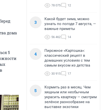
78 075
12
Какой будет зима, можно
Перед
3
узнать по погоде 7 августа, —
важные приметы
тва дома
56 462
14
Пирожное «Картошка»:
ься 5
4
классический рецепт в
ложности
домашних условиях с тем
ных
самым вкусом из детства
в
30 915
17
Кормить раз в месяц. Чем
5
хищным или необычным
украсить квартиру — смотрим
зелёное разнообразие на
выставке экзотики