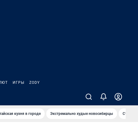
ЛЮТ
ИГРЫ
ZODY
тайская кухня в городе
Экстремально худые новосибирцы
Старт те