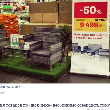
реля по 26 мая
лен»
ия товаров по «шок-цене» необходимо совершить пок