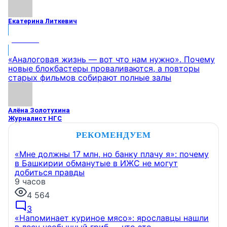
Екатерина Литкевич
МНЕНИЕ
«Аналоговая жизнь — вот что нам нужно». Почему
новые блокбастеры проваливаются, а повторы
старых фильмов собирают полные залы
Алёна Золотухина
Журналист НГС
РЕКОМЕНДУЕМ
«Мне должны 17 млн, но банку плачу я»: почему
в Башкирии обманутые в ИЖС не могут
добиться правды
9 часов
4 564
3
«Напоминает куриное мясо»: ярославцы нашли
в лесу необычный гриб — что это