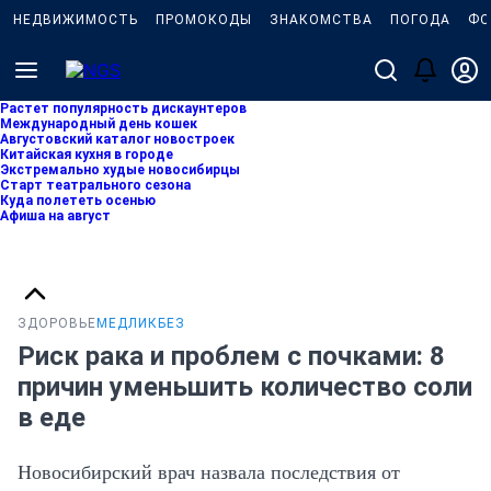
НЕДВИЖИМОСТЬ
ПРОМОКОДЫ
ЗНАКОМСТВА
ПОГОДА
ФО
Растет популярность дискаунтеров
Международный день кошек
Августовский каталог новостроек
Китайская кухня в городе
Экстремально худые новосибирцы
Старт театрального сезона
Куда полететь осенью
Афиша на август
ЗДОРОВЬЕ
МЕДЛИКБЕЗ
Риск рака и проблем с почками: 8
причин уменьшить количество соли
в еде
Новосибирский врач назвала последствия от