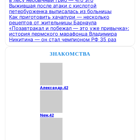
Выжившая после атаки с кислотой
петербурженка выписалась из больницы
Как приготовить хачапури — несколько
рецептов от жительницы Барнаула
«Позавтракал и побежал — это уже привычка»:
история пермского марафонца Владимира
Никитина — он стал чемпионом РФ 35 раз
ЗНАКОМСТВА
Александр
,
42
New
,
42