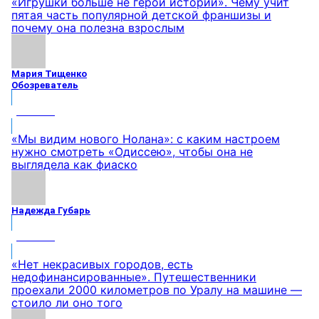
«Игрушки больше не герои истории». Чему учит
пятая часть популярной детской франшизы и
почему она полезна взрослым
Мария Тищенко
Обозреватель
МНЕНИЕ
«Мы видим нового Нолана»: с каким настроем
нужно смотреть «Одиссею», чтобы она не
выглядела как фиаско
Надежда Губарь
МНЕНИЕ
«Нет некрасивых городов, есть
недофинансированные». Путешественники
проехали 2000 километров по Уралу на машине —
стоило ли оно того