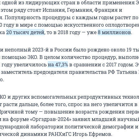
я одной из лидирующих стран в области применения Э
 этом ряду стоят Испания, Германия, Франция и
. Популярность процедуры с каждым годом растет по
90 году в мире с помощью искусственного оплодотворе
дка
20 тысяч детей
, то в 2018 году — уже
8 миллионов
.
д и неполный 2023-й в России было рождено около 19 т
 с помощью ЭКО. В целом количество процедур, выпол
2 году увеличилось
на
47,3%
в сравнении с 2017 годом. 
заместитель председателя правительства РФ Татьяна
о.
КО и других вспомогательных репродуктивных техно
 расти дальше, более того, спрос на него увеличится в
 Причиной тому — повышение возраста рождения перв
ом на форуме «Оргздрав-2024» заявил младший научны
дународной лаборатории политической демографии и
ической динамики РАНХиГС Игорь Ефремов.