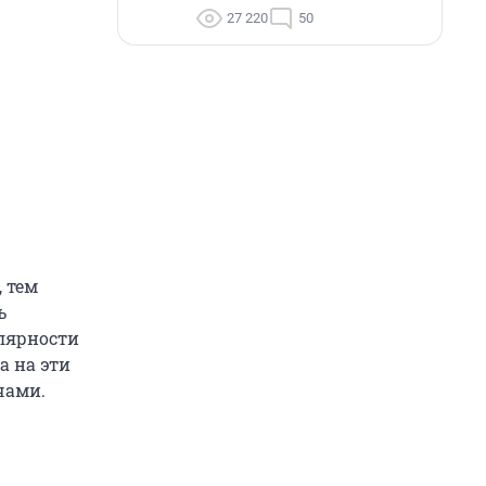
27 220
50
 тем
ь
лярности
а на эти
чами.