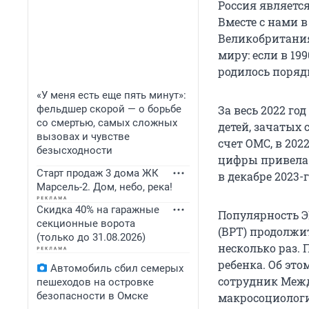
Россия являетс
Вместе с нами в
Великобритания
миру: если в 19
родилось поря
«У меня есть еще пять минут»:
фельдшер скорой — о борьбе
За весь 2022 го
со смертью, самых сложных
детей, зачатых
вызовах и чувстве
счет ОМС, в 202
безысходности
цифры привела 
Старт продаж 3 дома ЖК
в декабре 2023-г
Марсель-2. Дом, небо, река!
Скидка 40% на гаражные
Популярность Э
секционные ворота
(ВРТ) продолжит
(только до 31.08.2026)
несколько раз.
ребенка. Об эт
Автомобиль сбил семерых
сотрудник Меж
пешеходов на островке
безопасности в Омске
макросоциолог