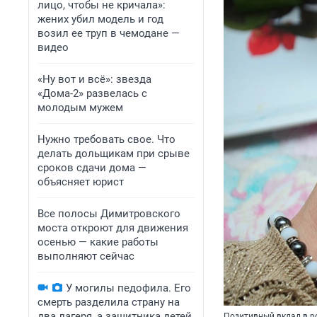
лицо, чтобы не кричала»:
жених убил модель и год
возил ее труп в чемодане —
видео
«Ну вот и всё»: звезда
«Дома-2» развелась с
молодым мужем
Нужно требовать свое. Что
делать дольщикам при срыве
сроков сдачи дома —
объясняет юрист
Все полосы Димитровского
моста откроют для движения
осенью — какие работы
выполняют сейчас
У могилы педофила. Его
смерть разделила страну на
два лагеря, а защитника детей
Позитивный вклад в р