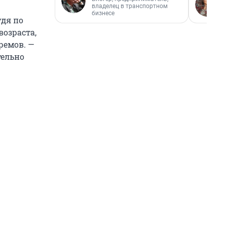
владелец в транспортном
бизнесе
удя по
озраста,
фремов. —
тельно