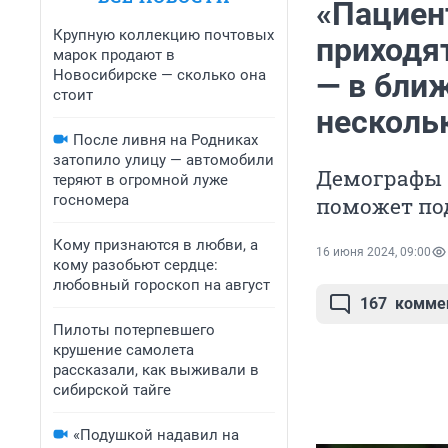
«Пациен
Крупную коллекцию почтовых
приходят
марок продают в
Новосибирске — сколько она
— в бли
стоит
несколь
После ливня на Родниках
затопило улицу — автомобили
Демографы 
теряют в огромной луже
госномера
поможет под
Кому признаются в любви, а
16 июня 2024, 09:00
кому разобьют сердце:
любовный гороскоп на август
167
комме
Пилоты потерпевшего
крушение самолета
рассказали, как выживали в
сибирской тайге
«Подушкой надавил на