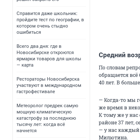
Справится даже школьник:
пройдите тест по географии, в
котором очень стыдно
ошибиться
Всего два дня: где в
Новосибирске откроются
Средний возр
ярмарки товаров для школы
— карта
По словам репр
обращается всё
Рестораторы Новосибирска
40 лет. В больш
участвуют в международном
гастрофестивале
— Когда-то мы г
Метеоролог предрек самую
же время в нек
мощную климатическую
К тому же у нас
катастрофу за последнюю
районе 37 лет, с
тысячу лет: когда всё
— у нас каждый
начнется
Милютина.