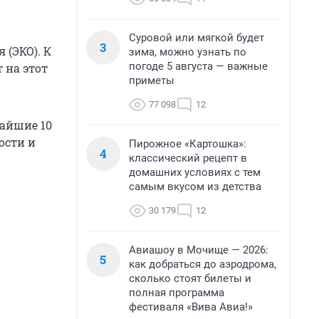
Суровой или мягкой будет
3
 (ЭКО). К
зима, можно узнать по
погоде 5 августа — важные
 на этот
приметы
77 098
12
жайшие 10
ости и
Пирожное «Картошка»:
4
классический рецепт в
домашних условиях с тем
самым вкусом из детства
30 179
12
Авиашоу в Мочище — 2026:
5
как добраться до аэродрома,
сколько стоят билеты и
полная программа
фестиваля «Вива Авиа!»