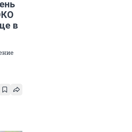
день
ЭКО
ще в
ение