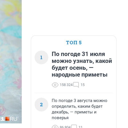
ТОП 5
По погоде 31 июля
1
можно узнать, какой
будет осень, —
народные приметы
158 324
15
По погоде 3 августа можно
2
определить, каким будет
декабрь, — приметы и
поверья
86 804
11