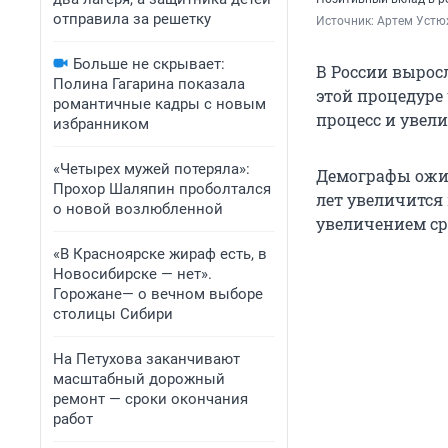
отправила за решетку
Источник: 
Артем Устю
Больше не скрывает:
В России вырос
Полина Гагарина показала
этой процедуре
романтичные кадры с новым
процесс и увел
избранником
«Четырех мужей потеряла»:
Демографы ожид
Прохор Шаляпин проболтался
лет увеличится
о новой возлюбленной
увеличением ср
«В Красноярске жираф есть, в
Новосибирске — нет».
Горожане— о вечном выборе
столицы Сибири
На Петухова заканчивают
масштабный дорожный
ремонт — сроки окончания
работ