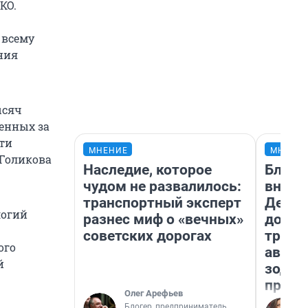
КО.
 всему
ния
ысяч
ненных за
Эти
МНЕНИЕ
МНЕНИ
 Голикова
Наследие, которое
Близн
чудом не развалилось:
внеза
транспортный эксперт
Девам
логий
разнес миф о «вечных»
допол
советских дорогах
траты
ого
август
й
зодиа
прогн
Олег Арефьев
Блогер, предприниматель,