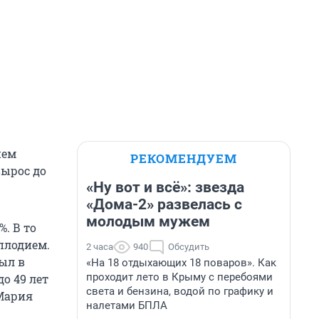
ием
РЕКОМЕНДУЕМ
вырос до
«Ну вот и всё»: звезда
«Дома-2» развелась с
молодым мужем
. В то
плодием.
2 часа
940
Обсудить
был в
«На 18 отдыхающих 18 поваров». Как
проходит лето в Крыму с перебоями
до 49 лет
света и бензина, водой по графику и
 Мария
налетами БПЛА