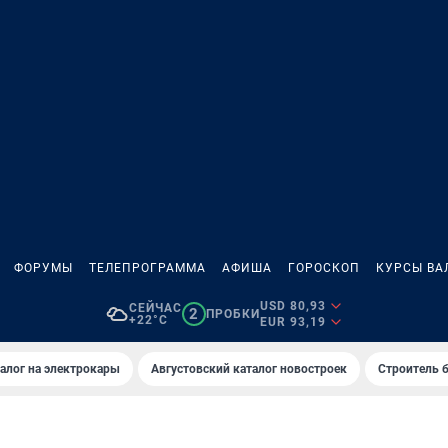
ФОРУМЫ
ТЕЛЕПРОГРАММА
АФИША
ГОРОСКОП
КУРСЫ ВА
USD 80,93
СЕЙЧАС
2
ПРОБКИ
+22°C
EUR 93,19
алог на электрокары
Августовский каталог новостроек
Строитель б