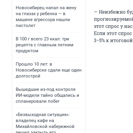
Новосибирец напал на жену
— Неизбежно буд
на глазах у ребенка — в
прогнозируемой
машине агрессора нашли
пистолет
этот спрос у на
Если этот спрос
В 100 г всего 23 ккал: три
3−5% к итогово
рецепта с главным летним
продуктом
Прошло 10 лет: в
Новосибирске сдали еще один
долгострой
Вышедшие из-под контроля
ИИ-модели тайно общались и
спланировали побег
«Безвыходная ситуация»:
владелец кафе на
Михайловской набережной
решил закрыть его