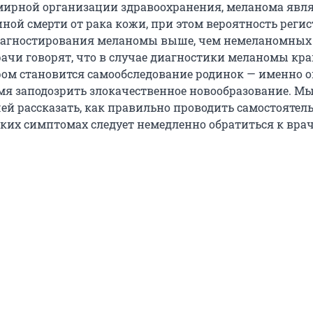
ирной организации здравоохранения, меланома явля
ной смерти от рака кожи, при этом вероятность реги
иагностирования меланомы выше, чем немеланомных
рачи говорят, что в случае диагностики меланомы кр
м становится самообследование родинок — именно о
мя заподозрить злокачественное новообразование. М
ей рассказать, как правильно проводить самостояте
аких симптомах следует немедленно обратиться к врач