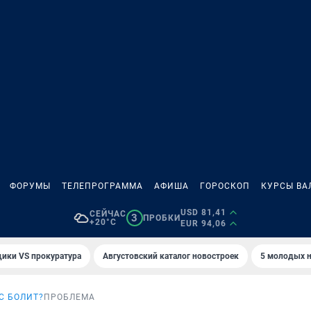
ФОРУМЫ
ТЕЛЕПРОГРАММА
АФИША
ГОРОСКОП
КУРСЫ ВА
USD 81,41
СЕЙЧАС
3
ПРОБКИ
+20°C
EUR 94,06
ики VS прокуратура
Августовский каталог новостроек
5 молодых н
АС БОЛИТ?
ПРОБЛЕМА