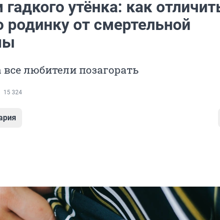
гадкого утёнка: как отличит
 родинку от смертельной
мы
а все любители позагорать
15 324
ария