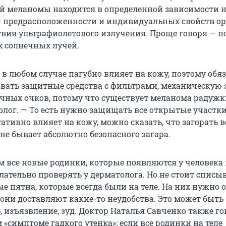
й меланомы находится в определенной зависимости н
й предрасположенности и индивидуальных свойств ор
ствия ультрафиолетового излучения. Проще говоря — 
 солнечных лучей.
 в любом случае пагубно влияет на кожу, поэтому обя
вать защитные средства с фильтрами, механическую
ечных очков, потому что существует меланома радужк
олог. — То есть нужно защищать все открытые участки
ативно влияет на кожу, можно сказать, что загорать 
не бывает абсолютно безопасного загара.
м все новые родинки, которые появляются у человека 
елательно проверять у дерматолога. Но не стоит списыв
е пятна, которые всегда были на теле. На них нужно 
 они доставляют какие-то неудобства. Это может быть
 изъязвление, зуд. Доктор Наталья Савченко также го
«симптоме гадкого утенка»: если все родинки на теле