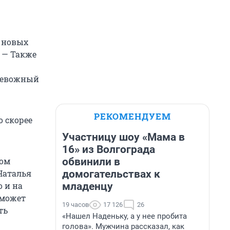
 новых
 — Также
тревожный
РЕКОМЕНДУЕМ
 скорее
Участницу шоу «Мама в
16» из Волгограда
обвинили в
ном
домогательствах к
Наталья
младенцу
о и на
сможет
19 часов
17 126
26
ть
«Нашел Наденьку, а у нее пробита
голова». Мужчина рассказал, как