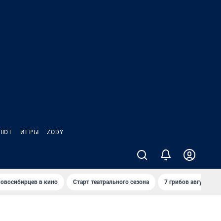
ЛЮТ
ИГРЫ
ZODY
овосибирцев в кино
Старт театрального сезона
7 грибов августа