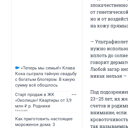
злокачественно
от генетическо
но и от воздей
на кожу прямых
— Ультрафиолет
нужно использо
вплоть до солн
говорит дермат
«Теперь мы семья!» Клава
Любой загар нег
Кока сыграла тайную свадьбу
никак нельзя — 
с богатым блогером. В какую
сумму всё обошлось
Под подозрение
Старт продаж в ЖК
23–25 лет, их ж
«Околица»! Квартиры от 3,9
счетов и родимы
млн ₽ р. Родники
внимание, если
Как приготовить настоящее
кровоточивость,
мороженое дома: 3
так называемом 