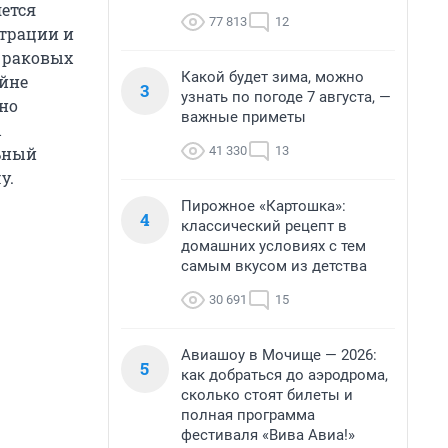
ется
77 813
12
страции и
 раковых
Какой будет зима, можно
айне
3
узнать по погоде 7 августа, —
но
важные приметы
ы
41 330
13
льный
у.
Пирожное «Картошка»:
4
классический рецепт в
домашних условиях с тем
самым вкусом из детства
30 691
15
Авиашоу в Мочище — 2026:
5
как добраться до аэродрома,
сколько стоят билеты и
полная программа
фестиваля «Вива Авиа!»