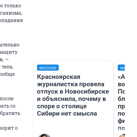
е только
ганизма,
попадания
зательно
 защиту
и, —
 тела.
МНЕНИЕ
МНЕНИ
вообще
Красноярская
«Анал
журналистка провела
вот ч
отпуск в Новосибирске
Почем
и объяснила, почему в
блокб
после
споре о столице
прова
ать со
Сибири нет смысла
повто
обратить
фильм
полны
ворит о