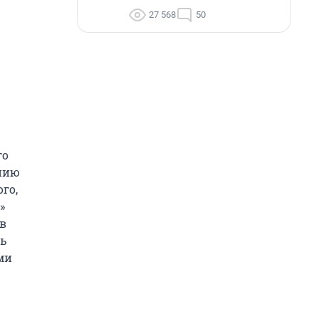
27 568
50
го
ению
го,
»
ов
нь
ми