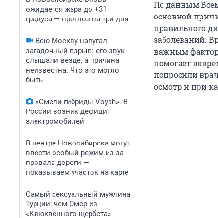
По данным Всем
ожидается жара до +31
основной причи
градуса — прогноз на три дня
правильного д
заболеваний. В
Всю Москву напугал
загадочный взрыв: его звук
важным факторо
слышали везде, а причина
помогает вовре
неизвестна. Что это могло
попросили врач
быть
осмотр и при к
«Смели гибриды Voyah». В
России возник дефицит
электромобилей
В центре Новосибирска могут
ввести особый режим из-за
провала дороги —
показываем участок на карте
Самый сексуальный мужчина
Турции: чем Омер из
«Клюквенного щербета»