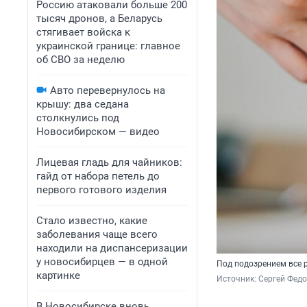
Россию атаковали больше 200
тысяч дронов, а Беларусь
стягивает войска к
украинской границе: главное
об СВО за неделю
Авто перевернулось на
крышу: два седана
столкнулись под
Новосибирском — видео
Лицевая гладь для чайников:
гайд от набора петель до
первого готового изделия
Стало известно, какие
заболевания чаще всего
находили на диспансеризации
у новосибирцев — в одной
Под подозрением все р
картинке
Источник: 
Сергей Федо
В Новосибирске вновь