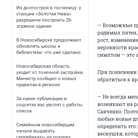
Из долгостроя в гостиницу: у
станции «Золотая Нива»
разрешили построить 26-
— Возможные пр
этажное здание
родимых пятен,
рост, изменени
В Новосибирске продолжают
обновлять школы и
неровности кра
библиотеки: что уже сделано
симптом — это з
Новосибирская область
При появлении
уходит от точечной застройки.
Министр сообщил о новых
обратиться к в
правилах в регионе
— Не всегда ме
За какие публикации в
возникают на р
соцсетях вас уволят с работы:
список
Савченко. Поэто
любые новые дл
Семейным новосибирцам
определить это 
начали выдавать
веснушки, кото
сертификаты на покупку